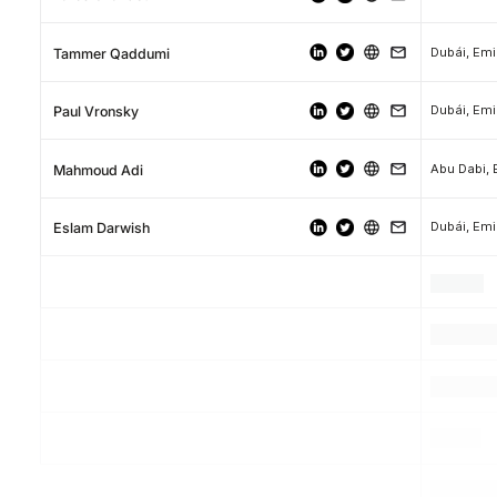
Dubái, Em
Tammer Qaddumi
Dubái, Em
Paul Vronsky
Mahmoud Adi
Dubái, Em
Eslam Darwish
.
.
.
.
.
.
.