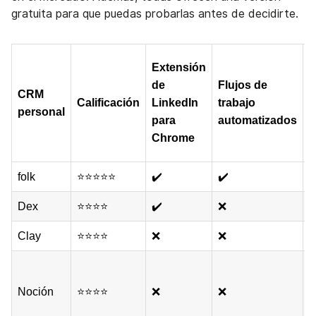
gratuita para que puedas probarlas antes de decidirte.
P
Extensión
i
de
Flujos de
CRM
(
Calificación
LinkedIn
trabajo
personal
d
para
automatizados
p
Chrome
g
folk
⭐⭐⭐⭐⭐
✔️
✔️
$
Dex
⭐⭐⭐⭐
✔️
❌
$
Clay
⭐⭐⭐⭐
❌
❌
$
0
(
Noción
⭐⭐⭐⭐
❌
❌
m