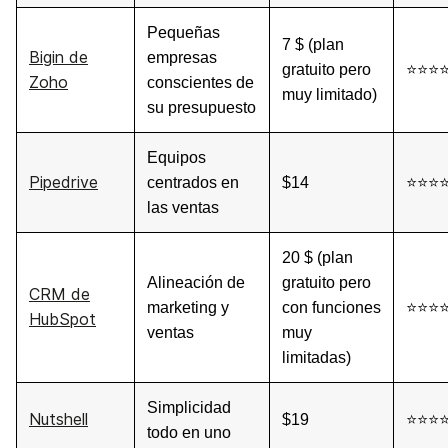
Pequeñas
7 $ (plan
Bigin de
empresas
gratuito pero
⭐⭐⭐
Zoho
conscientes de
muy limitado)
su presupuesto
Equipos
Pipedrive
centrados en
$14
⭐⭐⭐
las ventas
20 $ (plan
Alineación de
gratuito pero
CRM de
marketing y
con funciones
⭐⭐⭐
HubSpot
ventas
muy
limitadas)
Simplicidad
Nutshell
$19
⭐⭐⭐
todo en uno