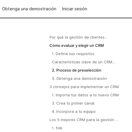
Obtenga una demostración
Iniciar sesión
Por qué la gestión de clientes
potenciales es importante para
Cómo evaluar y elegir un CRM
equipos de entre 20 y 50 personas
1. Defina sus requisitos.
Características clave de un CRM
para la gestión de clientes
2. Proceso de preselección
potenciales
3. Obtenga una demostración
3 consejos para implementar un CRM
1. Importa tus datos a tu nuevo CRM
3. Crea tu primer canal.
4. Incorpora a tu equipo
Los 5 mejores CRM para la gestión de
clientes potenciales
1. folk