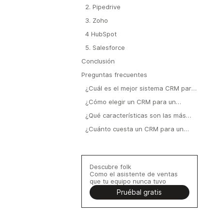
2. Pipedrive
3. Zoho
4 HubSpot
5. Salesforce
Conclusión
Preguntas frecuentes
¿Cuál es el mejor sistema CRM para
pequeñas empresas?
¿Cómo elegir un CRM para un
equipo de ventas de entre 20 y 50
¿Qué características son las más
personas?
importantes para la gestión de
¿Cuánto cuesta un CRM para un
clientes potenciales?
equipo de entre 20 y 50 personas?
Descubre folk
Como el asistente de ventas
que tu equipo nunca tuvo
Pruébal gratis