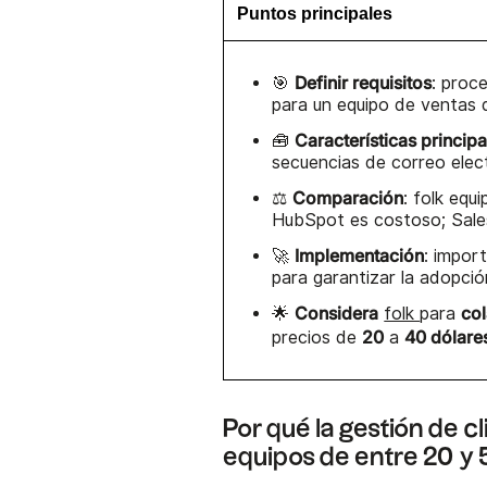
Puntos principales
Definir requisitos
🎯
: proc
para un equipo de ventas 
Características principa
🧰
secuencias de correo elec
Comparación
⚖️
: folk equ
HubSpot es costoso; Sale
Implementación
🚀
: impor
para garantizar la adopció
Considera
co
🌟
folk
para
20
40 dólare
precios de
a
Por qué la gestión de c
equipos de entre 20 y