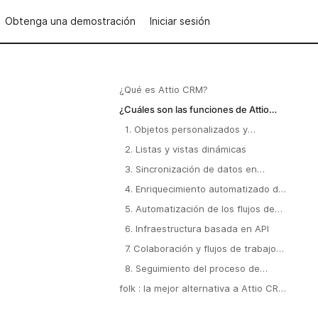
Obtenga una demostración
Iniciar sesión
¿Qué es Attio CRM?
¿Cuáles son las funciones de Attio
CRM?
1. Objetos personalizados y
modelado de datos
2. Listas y vistas dinámicas
3. Sincronización de datos en
tiempo real
4. Enriquecimiento automatizado de
datos
5. Automatización de los flujos de
trabajo
6. Infraestructura basada en API
7. Colaboración y flujos de trabajo
en equipo
8. Seguimiento del proceso de
ventas y de las relaciones
folk : la mejor alternativa a Attio CRM
en 2026