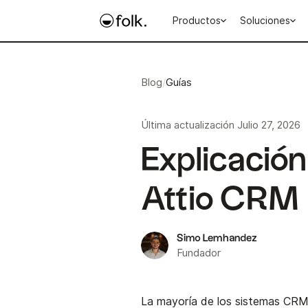
Productos
Soluciones
Blog
/
Guías
Última actualización
Julio 27, 2026
Explicación
Attio CRM
Simo Lemhandez
Fundador
La mayoría de los sistemas CRM o