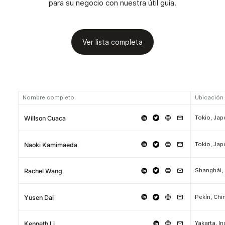
para su negocio con nuestra útil guía.
Ver lista completa
Nombre completo
Ubicación
Tokio, Ja
Willson Cuaca
Tokio, Ja
Naoki Kamimaeda
Shanghái,
Rachel Wang
Pekín, Chi
Yusen Dai
Yakarta, I
Kenneth Li