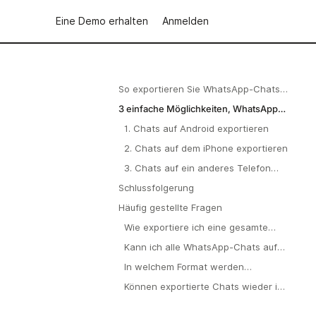
Eine Demo erhalten
Anmelden
So exportieren Sie WhatsApp-Chats:
Bewährte Verfahren
3 einfache Möglichkeiten, WhatsApp-
Chats im Jahr 2026 zu exportieren
1. Chats auf Android exportieren
2. Chats auf dem iPhone exportieren
3. Chats auf ein anderes Telefon
exportieren
Schlussfolgerung
Häufig gestellte Fragen
Wie exportiere ich eine gesamte
WhatsApp-Konversation?
Kann ich alle WhatsApp-Chats auf
einmal exportieren?
In welchem Format werden
exportierte Chats gespeichert?
Können exportierte Chats wieder in
WhatsApp importiert werden?