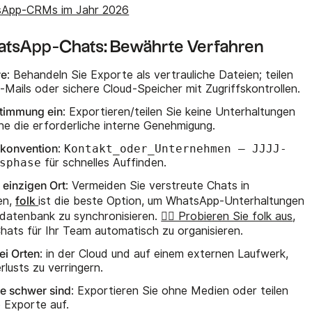
tsApp-CRMs im Jahr 2026
hatsApp-Chats: Bewährte Verfahren
re
: Behandeln Sie Exporte als vertrauliche Dateien; teilen
E-Mails oder sichere Cloud-Speicher mit Zugriffskontrollen.
stimmung ein
: Exportieren/teilen Sie keine Unterhaltungen
ne die erforderliche interne Genehmigung.
konvention
:
Kontakt_oder_Unternehmen – JJJJ-
sphase
für schnelles Auffinden.
 einzigen Ort
: Vermeiden Sie verstreute Chats in
folk
en,
ist die beste Option, um WhatsApp-Unterhaltungen
datenbank zu synchronisieren.
👉🏼 Probieren Sie folk aus
,
ats für Ihr Team automatisch zu organisieren.
ei Orten
: in der Cloud und auf einem externen Laufwerk,
lusts zu verringern.
ie schwer sind
: Exportieren Sie ohne Medien oder teilen
e Exporte auf.