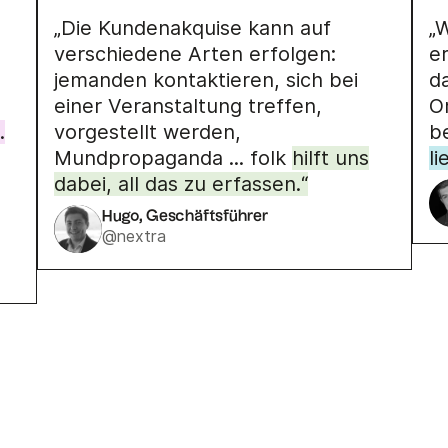
„Die Kundenakquise kann auf
„
verschiedene Arten erfolgen:
er
jemanden kontaktieren, sich bei
d
einer Veranstaltung treffen,
O
.
vorgestellt werden,
b
Mundpropaganda ... folk
hilft uns
li
dabei, all das zu erfassen.“
Hugo, Geschäftsführer
@nextra