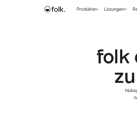
Produkte
Lösungen
R
folk
zu
Hubsp
f