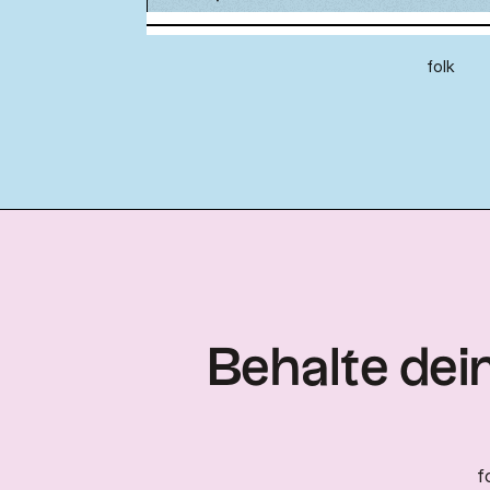
folk
Behalte dein
f