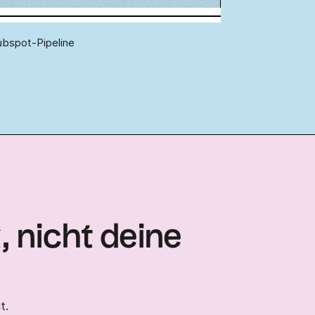
bspot-Pipeline
, nicht deine
t.