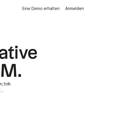
Eine Demo erhalten
Anmelden
ative
RM.
n,folk
 .