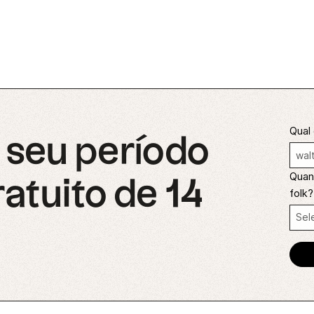
Qual 
seu período
Quant
ratuito de 14
folk?