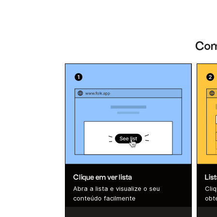
Como
Clique em ver lista
Lis
Abra a lista e visualize o seu
Cli
conteúdo facilmente
obte