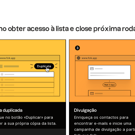
 obter acesso à lista e close próxima ro
ta duplicada
Divulgação
que no botão «Duplicar» para
Enriqueça os contactos para
r a sua própria cópia da lista.
encontrar e-mails e inicie uma
campanha de divulgação a parti