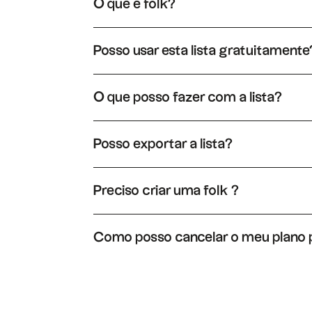
O que é folk?
folk um sistema de CRM muito simples, conecta
Posso usar esta lista gratuitamente
Sim, pode usar esta lista livremente. Basta abri
«Duplicar» e terá uma versão editável desta l
O que posso fazer com a lista?
Ao duplicar a lista de folk, poderá enriquecer
facilmente essas relações num pipeline.
Posso exportar a lista?
Sim, pode exportar a lista em XLS ou CSV. Basta
Preciso criar uma folk ?
De facto, é necessário criar uma folk para obte
Como posso cancelar o meu plano
Pode cancelar o seu plano a qualquer momento
para cancelar a sua assinatura.