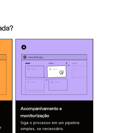
dada?
Acompanhamento e
monitorização
Siga o processo em um pipeline
r
simples, se necessário.