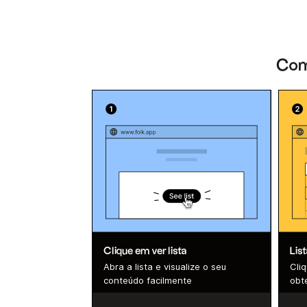
Como
Clique em ver lista
Lis
Abra a lista e visualize o seu
Cli
conteúdo facilmente
obte