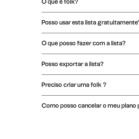
O que é folk?
folk um sistema de CRM muito simples, conecta
Posso usar esta lista gratuitamente
Sim, pode usar esta lista livremente. Basta abri
«Duplicar» e terá uma versão editável desta l
O que posso fazer com a lista?
Ao duplicar a lista de folk, poderá enriquecer
facilmente essas relações num pipeline.
Posso exportar a lista?
Sim, pode exportar a lista em XLS ou CSV. Basta
Preciso criar uma folk ?
De facto, é necessário criar uma folk para obte
Como posso cancelar o meu plano
Pode cancelar o seu plano a qualquer momento
para cancelar a sua assinatura.