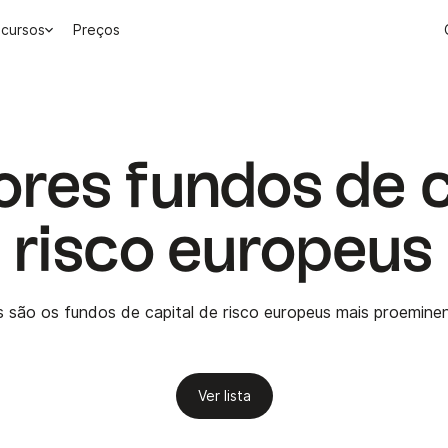
cursos
Preços
res fundos de c
risco europeus
s são os fundos de capital de risco europeus mais proemine
Ver lista