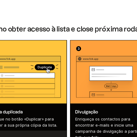
 obter acesso à lista e close próxima ro
ta duplicada
Divulgação
que no botão «Duplicar» para
Enriqueça os contactos para
r a sua própria cópia da lista.
encontrar e-mails e inicie uma
campanha de divulgação a parti