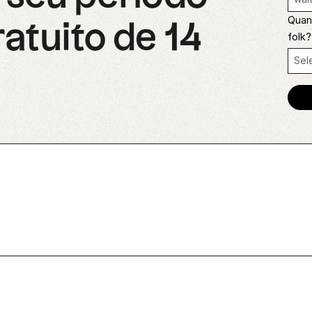
Quant
ratuito de 14
folk?