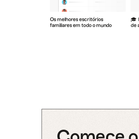
Os melhores escritórios
🎓 ️
familiares em todo o mundo
de 
Comece o 