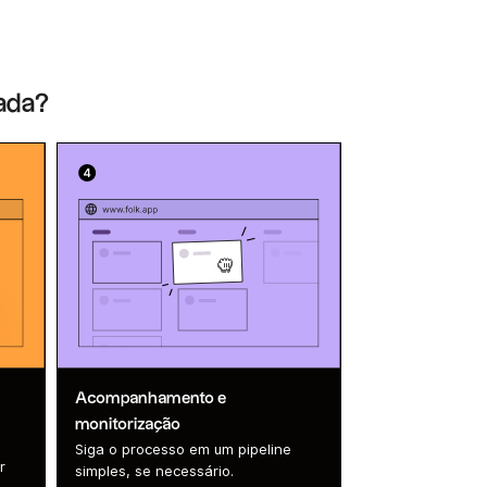
dada?
Acompanhamento e
monitorização
Siga o processo em um pipeline
r
simples, se necessário.