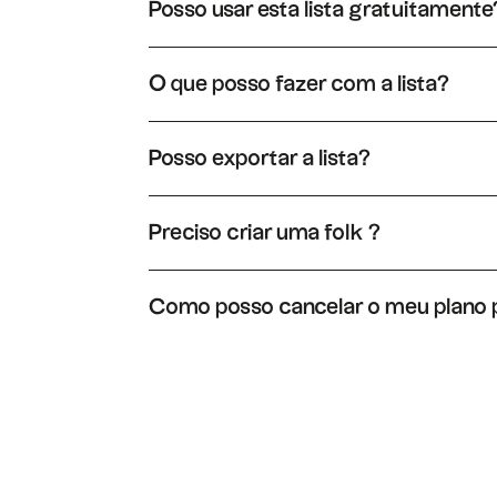
Posso usar esta lista gratuitamente
Sim, pode usar esta lista livremente. Basta abri
«Duplicar» e terá uma versão editável desta l
O que posso fazer com a lista?
Ao duplicar a lista de folk, poderá enriquecer
facilmente essas relações num pipeline.
Posso exportar a lista?
Sim, pode exportar a lista em XLS ou CSV. Basta
Preciso criar uma folk ?
De facto, é necessário criar uma folk para obte
Como posso cancelar o meu plano
Pode cancelar o seu plano a qualquer momento
para cancelar a sua assinatura.