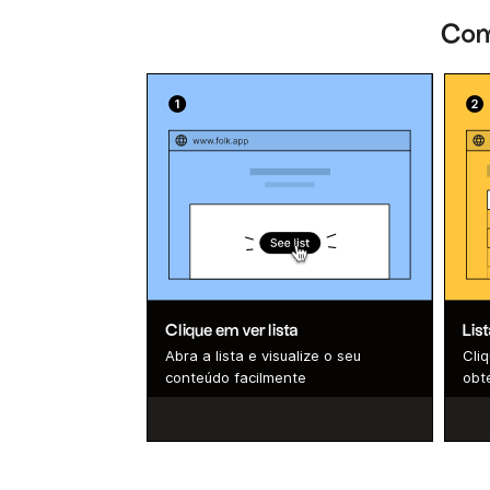
Como
Clique em ver lista
Lis
Abra a lista e visualize o seu
Cli
conteúdo facilmente
obte