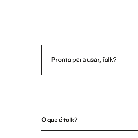
Pronto para usar, folk?
O que é folk?
folk um sistema de CRM muito simples, conecta