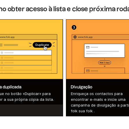
 obter acesso à lista e close próxima ro
ta duplicada
Divulgação
que no botão «Duplicar» para
Enriqueça os contactos para
r a sua própria cópia da lista.
encontrar e-mails e inicie uma
campanha de divulgação a parti
folk sua folk .