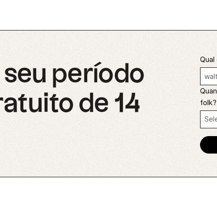
Qual 
seu período
Quant
ratuito de 14
folk?