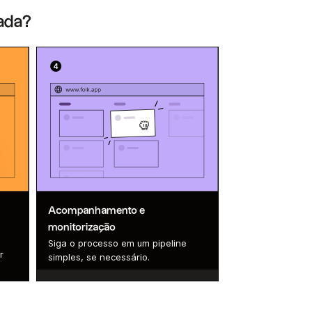
dada?
Acompanhamento e
monitorização
Siga o processo em um pipeline
r
simples, se necessário.