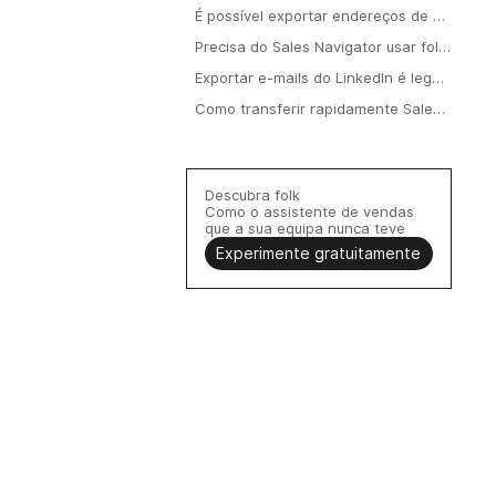
É possível exportar endereços de e-
mail do LinkedIn Sales Navigator?
Precisa do Sales Navigator usar folk
?
Exportar e-mails do LinkedIn é legal
e está em conformidade com as
Como transferir rapidamente Sales
normas?
Navigator para um CRM?
Descubra folk
Como o assistente de vendas
que a sua equipa nunca teve
Experimente gratuitamente