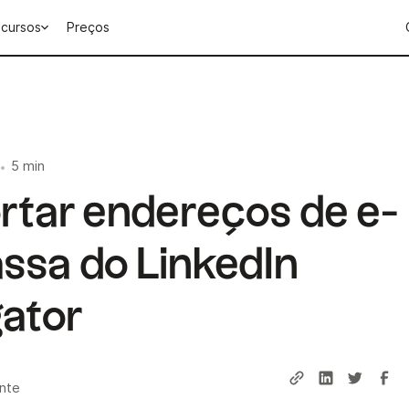
cursos
Preços
5 min
•
tar endereços de e-
ssa do LinkedIn
gator
ente