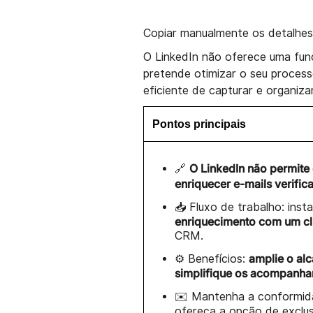
Copiar manualmente os detalhe
O LinkedIn não oferece uma fun
pretende otimizar o seu process
eficiente de capturar e organiza
Pontos principais
O LinkedIn não permite 
🔗
enriquecer e-mails verific
📥 Fluxo de trabalho: insta
enriquecimento com um cl
CRM.
amplie o al
⚙️ Benefícios:
simplifique os acompanh
✉️ Mantenha a conformida
ofereça a opção de exclu