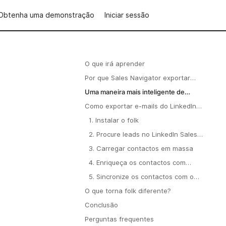
Obtenha uma demonstração
Iniciar sessão
O que irá aprender
Por que Sales Navigator exportar
endereços de e-mail do LinkedIn
Uma maneira mais inteligente de
Sales Navigator
recolher endereços de e-mail do
Como exportar e-mails do LinkedIn
LinkedIn Sales Navigator trabalho
Sales Navigator trabalho manual
1. Instalar o folk
manual
2. Procure leads no LinkedIn Sales
Navigator
3. Carregar contactos em massa
4. Enriqueça os contactos com
endereços de e-mail
5. Sincronize os contactos com o
seu CRM
O que torna folk diferente?
Conclusão
Perguntas frequentes