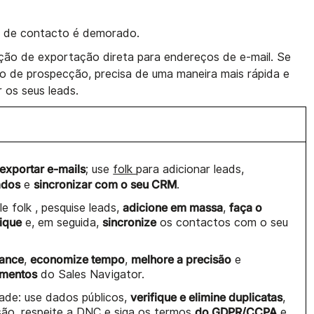
s de contacto é demorado.
ção de exportação direta para endereços de e-mail. Se
o de prospecção, precisa de uma maneira mais rápida e
r os seus leads.
exportar e-mails
; use
folk
para adicionar leads,
ados
sincronizar com o seu CRM
e
.
adicione em massa
faça o
le folk , pesquise leads,
,
ique
sincronize
e, em seguida,
os contactos com o seu
cance
economize tempo
melhore a precisão
,
,
e
amentos
do Sales Navigator.
verifique e elimine duplicatas
de: use dados públicos,
,
do GDPR/CCPA
são, respeite a DNC e siga os termos
e