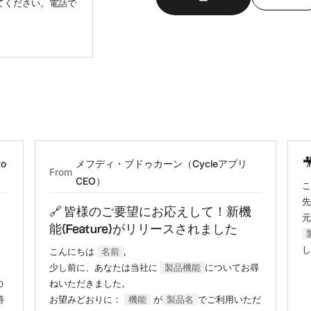
ー
てください。電話で
o
メフディ・ブドゥカーン（Cycleアプリ
From
CEO）
先
🔗 皆様のご要望にお応えして！新機
元
能{Feature}がリリースされました
し
こんにちは
名前
,
少し前に、あなたは当社に
製品機能
についてお尋
の
ねいただきました。
特
お望みどおりに：
機能
が
製品名
でご利用いただ