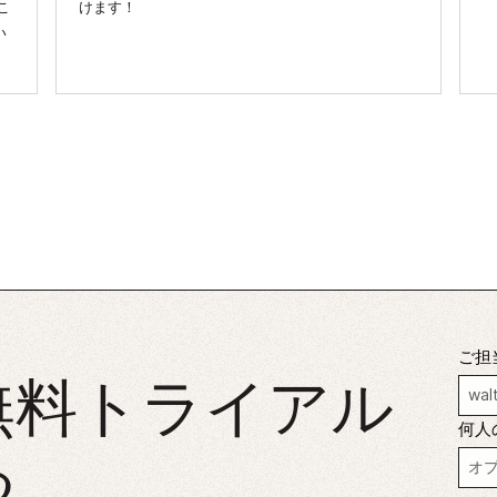
こ
けます！
い
ご担
無料トライアル
何人
る