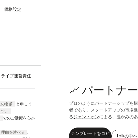
価格設定
トライプ運営責任
📈 パート
プロのようにパートナーシップを構
たの名前
と申しま
者であり、スタートアップの市場進
ます。
る
ジェン・オン
による、温かみのあ
名
でのご活躍を心か
。
理由を述べる
。
テンプレートをコピ
folkの中へ