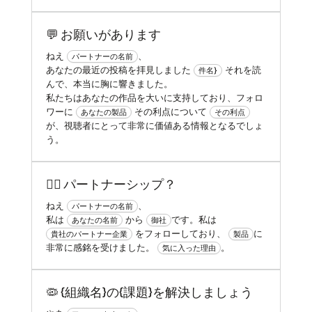
💬 お願いがあります
ねえ
、
パートナーの名前
あなたの最近の投稿を拝見しました
それを読
件名}
んで、本当に胸に響きました。
私たちはあなたの作品を大いに支持しており、フォロ
ワーに
その利点について
あなたの製品
その利点
が、視聴者にとって非常に価値ある情報となるでしょ
う。
✍🏻 パートナーシップ？
ねえ
、
パートナーの名前
私は
から
です。私は
あなたの名前
御社
をフォローしており、
に
貴社のパートナー企業
製品
非常に感銘を受けました。
。
気に入った理由
🦠 {組織名}の{課題}を解決しましょう