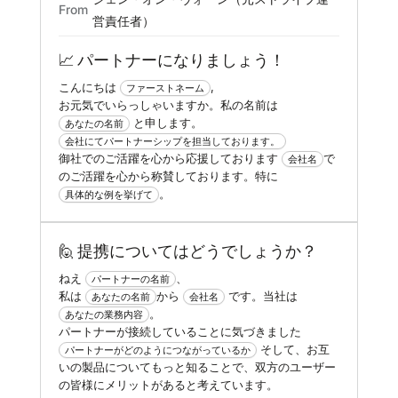
From
営責任者）
📈 パートナーになりましょう！
こんにちは
,
ファーストネーム
お元気でいらっしゃいますか。私の名前は
と申します。
あなたの名前
会社にてパートナーシップを担当しております。
御社でのご活躍を心から応援しております
で
会社名
のご活躍を心から称賛しております。特に
。
具体的な例を挙げて
🙋 提携についてはどうでしょうか？
ねえ
、
パートナーの名前
私は
から
です。当社は
あなたの名前
会社名
。
あなたの業務内容
パートナーが接続していることに気づきました
そして、お互
パートナーがどのようにつながっているか
いの製品についてもっと知ることで、双方のユーザー
の皆様にメリットがあると考えています。