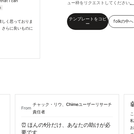
that I can
ュー枠をリクエストしてください
。
m
テンプレートをコピ
嬉しく思っておりま
folkの中へ
ー
、さらに良いものに
チャック・リウ、Chimeユーザーリサーチ
From
責任者
こ
⏰ ほんの1分だけ、あなたの助けが必
を
お
要です