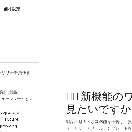
価格設定
ザーリサーチ責任者
機能
製品
✍🏻 新機能
イヤーフレームとス
見たいですか
oncepts and
}
. If you’re
製品の魅力的な新機能を予告し、貴
 providing
ザーリサーチメールテンプレートを