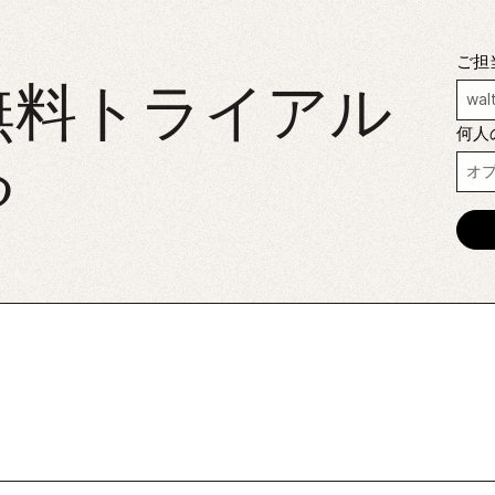
ご担
無料トライアル
何人
る