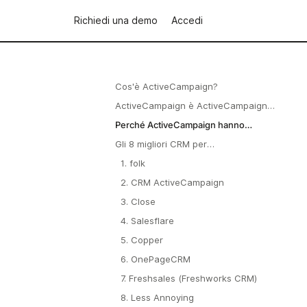
Richiedi una demo
Accedi
Cos'è ActiveCampaign?
ActiveCampaign è ActiveCampaign
CRM?
Perché ActiveCampaign hanno
bisogno di un CRM?
Gli 8 migliori CRM per
ActiveCampaign nel 2026
1. folk
2. CRM ActiveCampaign
3. Close
4. Salesflare
5. Copper
6. OnePageCRM
7. Freshsales (Freshworks CRM)
8. Less Annoying