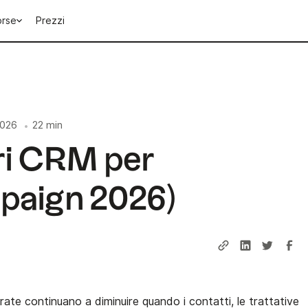
orse
Prezzi
2026
22 min
•
ori CRM per
paign 2026)
rate continuano a diminuire quando i contatti, le trattative