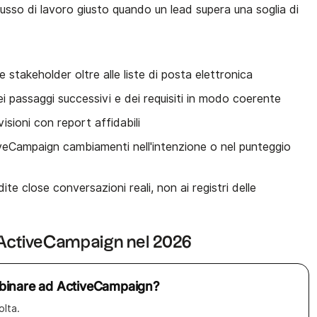
l flusso di lavoro giusto quando un lead supera una soglia di
e stakeholder oltre alle liste di posta elettronica
 dei passaggi successivi e dei requisiti in modo coerente
visioni con report affidabili
iveCampaign cambiamenti nell'intenzione o nel punteggio
ite close conversazioni reali, non ai registri delle
r ActiveCampaign nel 2026
abbinare ad ActiveCampaign?
olta.