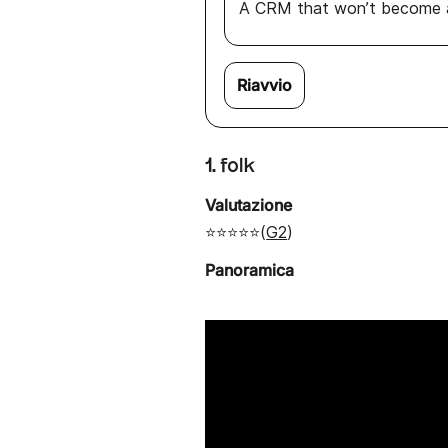
A CRM that won’t become a
Riavvio
1. folk
Valutazione
⭐⭐⭐⭐⭐(
G2
)
Panoramica