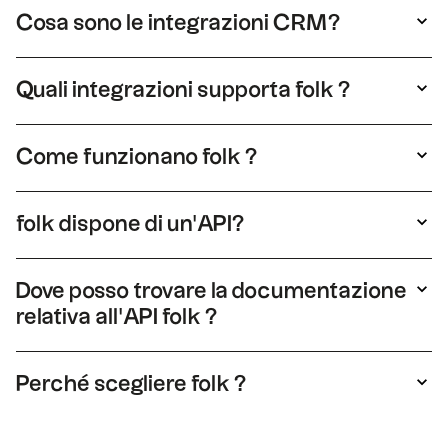
Cosa sono le integrazioni CRM?
Le integrazioni CRM collegano il tuo CRM con
altre app come e-mail, calendari o strumenti di
Quali integrazioni supporta folk ?
messaggistica. Centralizzano i dati e
folk supporta integrazioni con Gmail, Outlook,
velocizzano i flussi di lavoro eliminando gli
LinkedIn, WhatsApp, Zapier e altro ancora.
aggiornamenti manuali.
Come funzionano folk ?
Queste integrazioni sincronizzano contatti,
folk sincronizzano i dati in tempo reale tra le
conversazioni e attività in un unico posto.
app. Ad esempio, le e-mail e le riunioni di Gmail
folk dispone di un'API?
o Outlook vengono visualizzate
Sì. folk fornisce un'API completa che consente
automaticamente nel folk , collegate al
ai team di collegare strumenti personalizzati e
contatto corretto.
Dove posso trovare la documentazione
automatizzare i processi. Gli sviluppatori
relativa all'API folk ?
possono creare integrazioni personalizzate
utilizzando l'API folk. Attualmente 4000 team si
La documentazione dell'API folk è disponibile
affidano a folk connettersi al loro mondo e
su developer.folk.app. Include endpoint,
Perché scegliere folk ?
migliorare le relazioni.
esempi e guide per aiutare gli sviluppatori a
folk consentono di risparmiare tempo e ridurre
configurare e mantenere integrazioni
il lavoro manuale. Riuniscono e-mail, messaggi e
personalizzate.