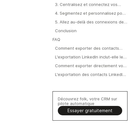
ne les utilisez pas.
3. Centralisez et connectez vos
données
4. Segmentez et personnalisez pour
obtenir de meilleurs résultats
5. Allez au-delà des connexions de
premier degré
Conclusion
FAQ
Comment exporter des contacts
LinkedIn vers CSV ou Excel ?
L'exportation LinkedIn inclut-elle les
adresses e-mail et les numéros de
Comment exporter directement vos
téléphone ?
contacts LinkedIn vers un CRM ?
L'exportation des contacts LinkedIn
est-elle légale et conforme au RGPD
?
Découvrez folk, votre CRM sur
pilote automatique
Essayer gratuitement