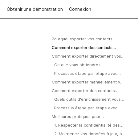
Obtenir une démonstration
Connexion
Pourquoi exporter vos contacts
LinkedIn ?
Comment exporter des contacts
LinkedIn à l'aide de la fonctionnalité
Comment exporter directement vos
native de LinkedIn
contacts LinkedIn vers un CRM
Ce que vous obtiendrez
Processus étape par étape avec
folkX
Comment exporter manuellement vos
contacts LinkedIn vers Excel
Comment exporter des contacts
LinkedIn avec leurs adresses e-mail
Quels outils d'enrichissement vous
et leurs numéros de téléphone
apportent réellement
Processus étape par étape avec
enrichissement
Meilleures pratiques pour
l'exportation des contacts LinkedIn
1. Respecter la confidentialité des
données et les cadres juridiques
2. Maintenez vos données à jour, ou