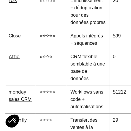
folk
⭐⭐⭐⭐⭐
Enrichissement
20
+ déduplication
pour des
données propres
Close
⭐⭐⭐⭐⭐
Appels intégrés
$99
+ séquences
Attio
⭐⭐⭐⭐
CRM flexible,
0
semblable à une
base de
données
monday
⭐⭐⭐⭐⭐
Workflows sans
$1212
sales CRM
code +
automatisations
Insightly
⭐⭐⭐⭐
Transfert des
29
ventes à la