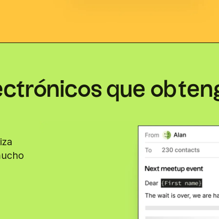
ectrónicos que obten
iza
mucho