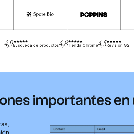
4,9
4,8
4,5
Búsqueda de productos
Tienda Chrome
Revisión G2
ones importantes en u
tas,
ión,