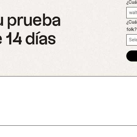
¿Cuál
u prueba
¿Cuá
folk?
 14 días