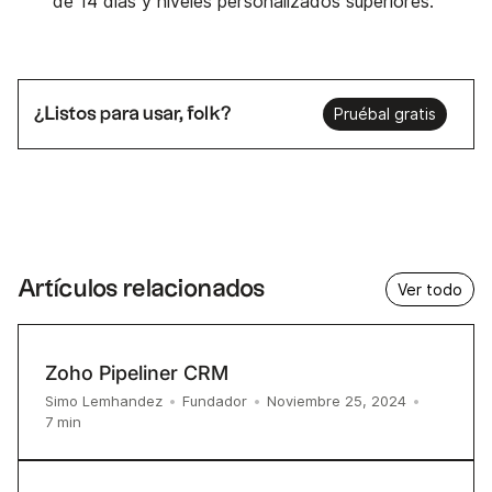
de 14 días y niveles personalizados superiores.
¿Listos para usar, folk?
Pruébal gratis
Artículos relacionados
Ver todo
Zoho Pipeliner CRM
Simo Lemhandez
•
Fundador
•
Noviembre 25, 2024
•
7
min