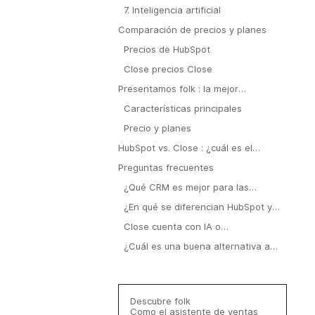
7. Inteligencia artificial
Comparación de precios y planes
Precios de HubSpot
Close precios Close
Presentamos folk : la mejor
alternativa a HubSpot y Close
Características principales
Precio y planes
HubSpot vs. Close : ¿cuál es el
veredicto?
Preguntas frecuentes
¿Qué CRM es mejor para las
pequeñas empresas: HubSpot o
¿En qué se diferencian HubSpot y
Close?
Close en cuanto a precios?
Close cuenta con IA o
enriquecimiento de contactos?
¿Cuál es una buena alternativa a
HubSpot y Close ?
Descubre folk
Como el asistente de ventas