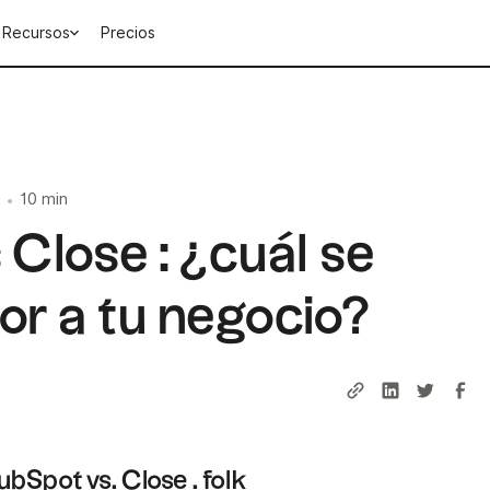
Recursos
Precios
10 min
•
Close : ¿cuál se
or a tu negocio?
bSpot vs. Close . folk