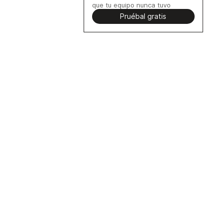
que tu equipo nunca tuvo
Pruébal gratis