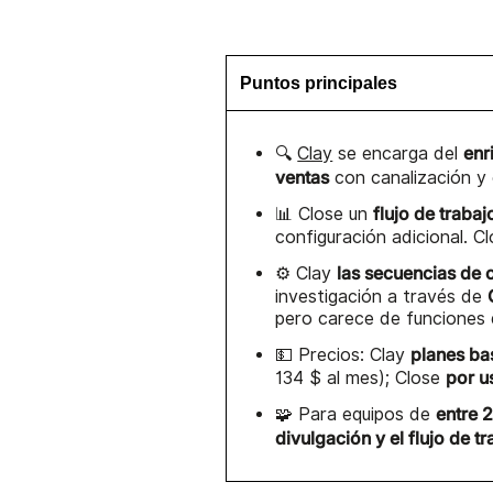
Puntos principales
enr
🔍
Clay
se encarga del
ventas
con canalización y
flujo de trabaj
📊 Close un
configuración adicional. C
las secuencias de 
⚙️ Clay
investigación a través de
pero carece de funciones 
planes ba
💵 Precios: Clay
por u
134 $ al mes); Close
entre 
🧩 Para equipos de
divulgación y el flujo de t