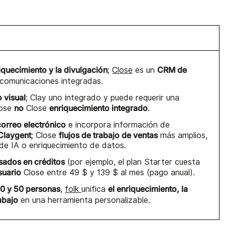
iquecimiento y la divulgación
CRM de
;
Close
es un
 comunicaciones integradas.
o visual
; Clay uno integrado y puede requerir una
no
enriquecimiento integrado
lose
Close
.
correo electrónico
e incorpora información de
Claygent
flujos de trabajo de ventas
; Close
más amplios,
de IA o enriquecimiento de datos.
sados en créditos
(por ejemplo, el plan Starter cuesta
suario
Close entre 49 $ y 139 $ al mes (pago anual).
20 y 50 personas
el enriquecimiento, la
,
folk
unifica
rabajo
en una herramienta personalizable.