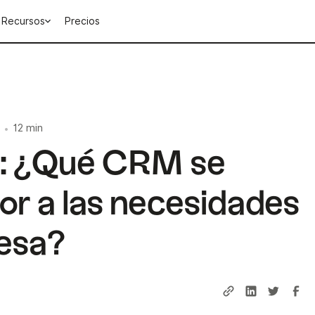
Recursos
Precios
12 min
•
 : ¿Qué CRM se
or a las necesidades
esa?