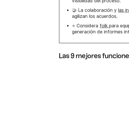
visibilidad del proceso.
🤝 La colaboración y
las i
agilizan los acuerdos.
⭐ Considera
folk
para equ
generación de informes in
Las 9 mejores funcio