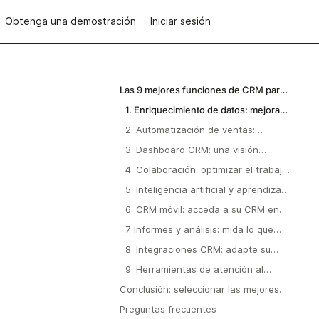
Obtenga una demostración
Iniciar sesión
Las 9 mejores funciones de CRM para
tu CRM
1. Enriquecimiento de datos: mejora
los perfiles de los clientes y toma
2. Automatización de ventas:
mejores decisiones.
maximice la eficiencia y obtenga
3. Dashboard CRM: una visión
resultados más rápidos.
unificada del rendimiento de su
4. Colaboración: optimizar el trabajo
negocio
en equipo y mejorar la eficiencia
5. Inteligencia artificial y aprendizaje
automático: decisiones más
6. CRM móvil: acceda a su CRM en
inteligentes, menos conjeturas
cualquier momento y desde
7. Informes y análisis: mida lo que
cualquier lugar.
importa
8. Integraciones CRM: adapte su
CRM a sus necesidades
9. Herramientas de atención al
cliente y servicio técnico: deleite a
Conclusión: seleccionar las mejores
sus clientes
funciones de CRM para su negocio
Preguntas frecuentes