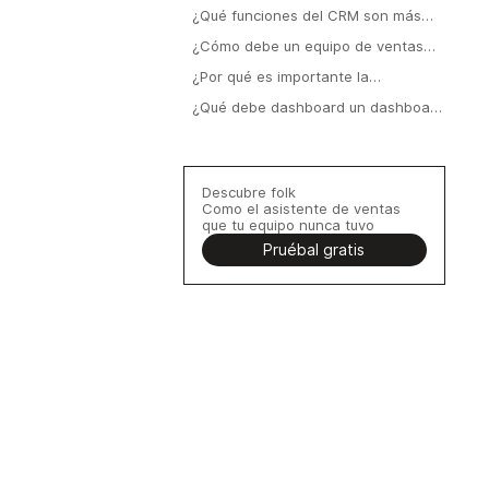
¿Qué funciones del CRM son más
importantes para los equipos?
¿Cómo debe un equipo de ventas
elegir el CRM adecuado?
¿Por qué es importante la
automatización de ventas en un
¿Qué debe dashboard un dashboard
CRM?
de CRM?
Descubre folk
Como el asistente de ventas
que tu equipo nunca tuvo
Pruébal gratis