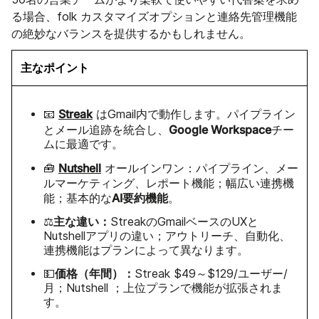
る場合、folk カスタマイズオプションと連絡先管理機能
の絶妙なバランスを提供するかもしれません。
主なポイント
Streak
📧
はGmail内で動作します。パイプライン
Google Workspace
とメール追跡を統合し、
チー
ムに最適です。
Nutshell
🧰
オールインワン：パイプライン、メー
ルマーケティング、レポート機能；幅広い連携機
AI要約機能
能；基本的な
。
主な違い：
⚖️
StreakのGmailベースのUXと
Nutshellアプリの違い；アウトリーチ、自動化、
連携機能はプランによって異なります。
価格（年間）：
💵
Streak $49～$129/ユーザー/
月；Nutshell ；上位プランで機能が拡張されま
す。