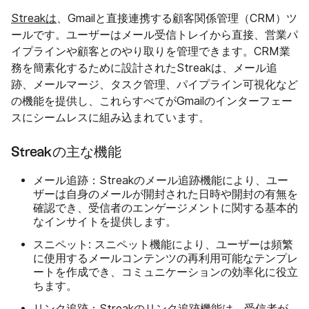
Streakは
、Gmailと直接連携する顧客関係管理（CRM）ツ
ールです。ユーザーはメール受信トレイから直接、営業パ
イプラインや顧客とのやり取りを管理できます。CRM業
務を簡素化するために設計されたStreakは、メール追
跡、メールマージ、タスク管理、パイプライン可視化など
の機能を提供し、これらすべてがGmailのインターフェー
スにシームレスに組み込まれています。
Streakの主な機能
メール追跡
：Streakのメール追跡機能により、ユー
ザーは自身のメールが開封された日時や開封の有無を
確認でき、受信者のエンゲージメントに関する基本的
なインサイトを提供します。
スニペット
: スニペット機能により、ユーザーは頻繁
に使用するメールコンテンツの再利用可能なテンプレ
ートを作成でき、コミュニケーションの効率化に役立
ちます。
リンク追跡
：Streakのリンク追跡機能は、受信者が