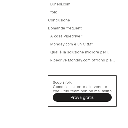
Lunedì.com
folk
Conclusione
Domande frequenti
A cosa Pipedrive ?
Monday.com è un CRM?
Qual è la soluzione migliore per i
team di vendita: Pipedrive
Pipedrive Monday.com offrono piani
Monday.com?
gratuiti e quali sono i prezzi di
partenza?
Scopri folk
Come l'assistente alle vendite
che il tuo team non ha mai avuto
Prova gratis