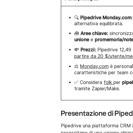
Pipedrive Monday.com
🔍
alternativa equilibrata.
Aree chiave:
🧰
sincronizza
unione
promemoria/not
e
Prezzi:
💸
Pipedrive 12,49
partire da 20 $/utente/m
⚖️
Monday.com
è personal
caratteristiche per team 
pipe
✅ Considera
folk
per
tramite Zapier/Make.
Presentazione di Piped
Pipedrive una piattaforma CRM i
necessitano di una visione chiara 