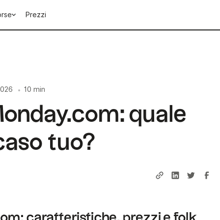
orse
Prezzi
2026
10 min
•
Monday.com: quale
caso tuo?
m: caratteristiche, prezzi e folk