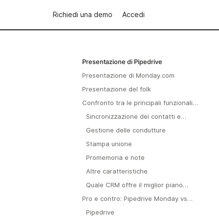
Richiedi una demo
Accedi
Presentazione di Pipedrive
Presentazione di Monday.com
Presentazione del folk
Confronto tra le principali funzionalità
CRM: Pipedrive Monday
Sincronizzazione dei contatti e
integrazioni
Gestione delle condutture
Stampa unione
Promemoria e note
Altre caratteristiche
Quale CRM offre il miglior piano
gratuito e quali sono i piani tariffari?
Pro e contro: Pipedrive Monday vs
folk
Pipedrive