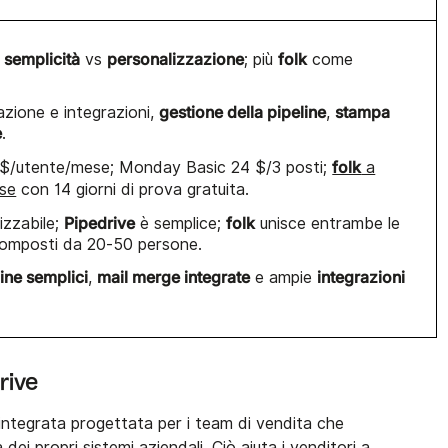
semplicità
personalizzazione
folk
:
vs
; più
come
gestione della pipeline
stampa
zione e integrazioni,
,
e
.
folk
 $/utente/mese; Monday Basic 24 $/3 posti;
a
ese
con 14 giorni di prova gratuita.
Pipedrive
folk
izzabile;
è semplice;
unisce entrambe le
composti da 20-50 persone.
line semplici
mail merge integrate
integrazioni
,
e ampie
rive
ntegrata progettata per i team di vendita che
dei propri sistemi aziendali. Ciò aiuta i venditori a