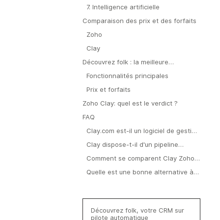
7. Intelligence artificielle
Comparaison des prix et des forfaits
Zoho
Clay
Découvrez folk : la meilleure
alternative à Zoho Clay
Fonctionnalités principales
Prix et forfaits
Zoho Clay: quel est le verdict ?
FAQ
Clay.com est-il un logiciel de gestion
de la relation client (CRM) ?
Clay dispose-t-il d'un pipeline
commercial ?
Comment se comparent Clay Zoho
Clay ?
Quelle est une bonne alternative à
Zoho Clay?
Découvrez folk, votre CRM sur
pilote automatique