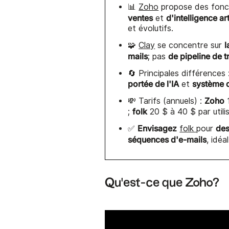
📊
Zoho
propose des fonc
ventes
d'intelligence art
et
et évolutifs.
l
🧩
Clay
se concentre sur
mails
de pipeline de t
; pas
🔄 Principales différences 
portée de l'IA
système d
et
Zoho
💸 Tarifs (annuels) :
1
folk
;
20 $ à 40 $ par utili
Envisagez
des
✅
folk
pour
séquences d'e-mails
, idé
Qu'est-ce que Zoho?