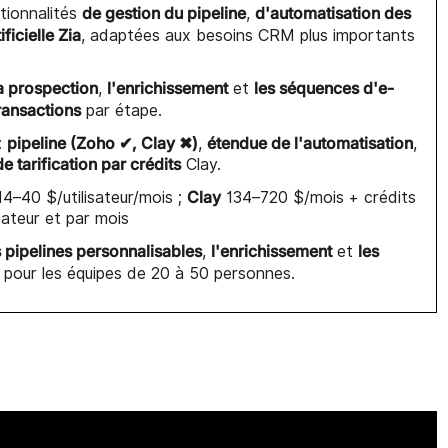
de gestion du pipeline
d'automatisation des
tionnalités
,
ificielle Zia
, adaptées aux besoins CRM plus importants
a prospection
l'enrichissement
les séquences d'e-
,
et
ransactions
par étape.
pipeline (Zoho ✔, Clay ✖)
étendue de l'automatisation
:
,
,
e tarification par crédits
Clay.
Clay
4–40 $/utilisateur/mois ;
134–720 $/mois + crédits
sateur et par mois
 pipelines personnalisables
l'enrichissement
les
,
et
al pour les équipes de 20 à 50 personnes.