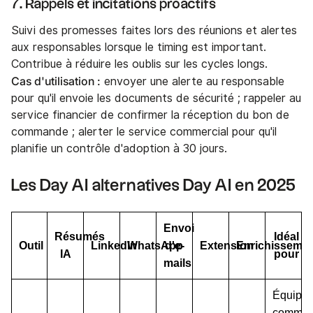
7. Rappels et incitations proactifs
Suivi des promesses faites lors des réunions et alertes
aux responsables lorsque le timing est important.
Contribue à réduire les oublis sur les cycles longs.
Cas d'utilisation :
envoyer une alerte au responsable
pour qu'il envoie les documents de sécurité ; rappeler au
service financier de confirmer la réception du bon de
commande ; alerter le service commercial pour qu'il
planifie un contrôle d'adoption à 30 jours.
Les Day AI alternatives Day AI en 2025
Envoi
Résumés
Idéal
Outil
LinkedIn
WhatsApp
d'e-
Extension
Enrichisseme
IA
pour
mails
Équipe
commerc