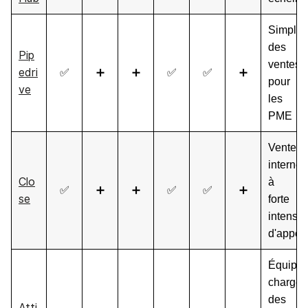
Simplici
des
Pip
ventes
edri
✅
➕
➕
✅
✅
➕
pour
ve
les
PME
Ventes
internes
Clo
à
✅
➕
➕
✅
✅
➕
se
forte
intensit
d'appel
Équipe
chargée
des
Atti