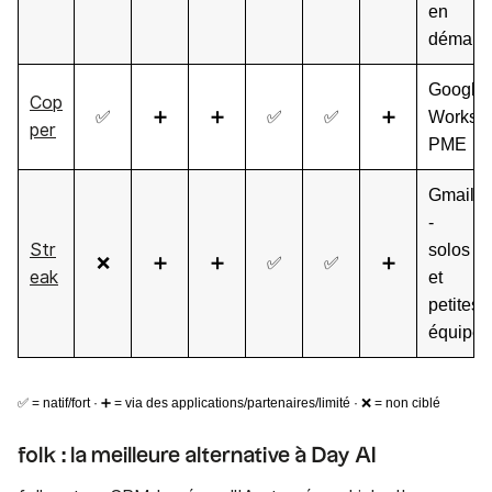
en
démarr
Google
Cop
✅
➕
➕
✅
✅
➕
Worksp
per
PME
Gmail
-
Str
solos
❌
➕
➕
✅
✅
➕
eak
et
petites
équipes
✅ = natif/fort · ➕ = via des applications/partenaires/limité · ❌ = non ciblé
folk : la meilleure alternative à Day AI