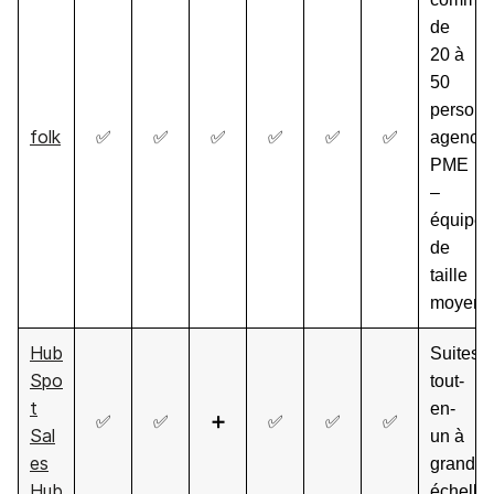
de
20 à
50
personn
folk
✅
✅
✅
✅
✅
✅
agences
PME
–
équipes
de
taille
moyenn
Hub
Suites
Spo
tout-
t
en-
✅
✅
➕
✅
✅
✅
Sal
un à
es
grande
Hub
échelle