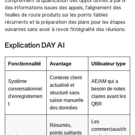
comprennent la qualification des opportunités à partir
des informations issues des appels, l'alignement des
feuilles de route produits sur les points faibles
récurrents et la préparation des plans pour les étapes
suivantes sans avoir à revoir l'intégralité des réunions.
Explication DAY AI
Fonctionnalité
Avantage
Utilisateur type
Contexte client
Système
AE/AM qui a
actualisé et
conversationnel
besoin de notes
structuré sans
d'enregistremen
claires avant les
saisie manuelle
t
QBR
des données
Les
Résumés,
commerciaux/ch
points saillants