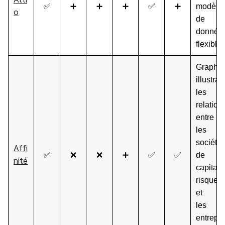
✅
➕
➕
➕
✅
➕
modèle
o
de
donnée
flexible
Graphi
illustran
les
relation
entre
les
société
Affi
✅
❌
❌
➕
✅
✅
de
nité
capital-
risque
et
les
entrepri