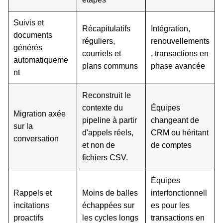
Suivis et
Récapitulatifs
Intégration,
documents
réguliers,
renouvellements
générés
courriels et
, transactions en
automatiqueme
plans communs
phase avancée
nt
Reconstruit le
contexte du
Équipes
Migration axée
pipeline à partir
changeant de
sur la
d'appels réels,
CRM ou héritant
conversation
et non de
de comptes
fichiers CSV.
Équipes
Rappels et
Moins de balles
interfonctionnell
incitations
échappées sur
es pour les
proactifs
les cycles longs
transactions en