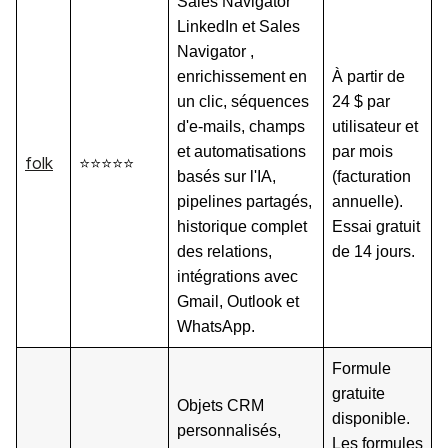
Sales Navigator
LinkedIn et Sales
Navigator ,
enrichissement en
À partir de
un clic, séquences
24 $ par
d'e-mails, champs
utilisateur et
et automatisations
par mois
folk
⭐⭐⭐⭐⭐
basés sur l'IA,
(facturation
pipelines partagés,
annuelle).
historique complet
Essai gratuit
des relations,
de 14 jours.
intégrations avec
Gmail, Outlook et
WhatsApp.
Formule
gratuite
Objets CRM
disponible.
personnalisés,
Les formules