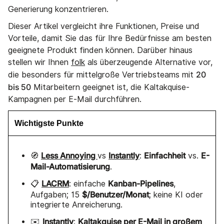
Generierung konzentrieren.
Dieser Artikel vergleicht ihre Funktionen, Preise und
Vorteile, damit Sie das für Ihre Bedürfnisse am besten
geeignete Produkt finden können. Darüber hinaus
stellen wir Ihnen
folk
als überzeugende Alternative vor,
20
die besonders für mittelgroße Vertriebsteams mit
bis 50
Mitarbeitern geeignet ist, die Kaltakquise-
Kampagnen per E-Mail durchführen.
Wichtigste Punkte
Less Annoying
Instantly
Einfachheit
E-
🧭
vs
:
vs.
Mail-Automatisierung
.
LACRM
Kanban-Pipelines
📋
: einfache
,
$/Benutzer/Monat
Aufgaben; 15
; keine KI oder
integrierte Anreicherung.
Instantly
Kaltakquise per E-Mail in großem
✉️
: