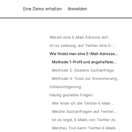
Eine Demo erhalten
Anmelden
Warum eine E-Mail-Adresse auf
Twitter (X) suchen?
Ist es zulässig, auf Twitter eine E-
Mail-Adresse herauszufinden?
Wie findet man eine E-Mail-Adresse
auf Twitter? 3 bewährte Methoden im
Methode 1: Profil und angeheftete
Jahr 2026
Inhalte überprüfen
Methode 2: Gezielte Suchanfrage
Methode 3: Tools zur Anreicherung
von Twitter-Profilen
Schlussfolgerung
Häufig gestellte Fragen
Wie finde ich die Twitter-E-Mail-
Adresse einer Person?
Welche Suchanfragen auf Twitter
helfen dabei, E-Mails zu finden?
Ist es legal, E-Mails von Twitter zu
finden und zu verwenden?
Welches Tool kann Twitter-E-Mails in