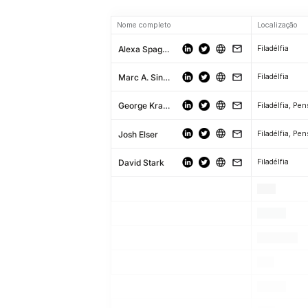
Nome completo
Localização
Alexa Spagnola
Filadélfia
Marc A. Singer
Filadélfia
George Krautzel
Josh Elser
David Stark
Filadélfia
.
.
.
.
.
.
.
.
.
.