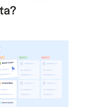
.
sta?