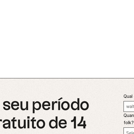
Qual 
seu período
Quant
ratuito de 14
folk?