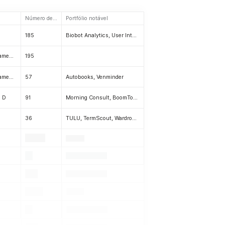
Número de investimentos
Portfólio notável
185
Biobot Analytics, User Interviews, Novoloop, Boom Entertainment, Geneoscopy, «Cresilon, Inc.», Scholly, Polygon, Anjuna, Onfleet, MaestroQA, Prepared, Hyro, Remodelmate, Healthie, Hedron
Pré-lançamento, Lançamento, Série A, Série B, Série C, Série D
195
Pré-lançamento, Lançamento, Série A
57
Autobooks, Venminder
e D
91
Morning Consult, BoomTown, Rentable, Blockfills, OrderMyGear, ActiveCampaign
36
TULU, TermScout, Wardrobe, SellX, Neighborhood Goods, Jones Software, Accrue Savings
.
.
.
.
.
.
.
.
.
.