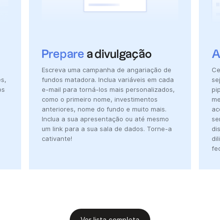
Prepare
a divulgação
A
Escreva uma campanha de angariação de
Ce
s,
fundos matadora. Inclua variáveis em cada
se
os
e-mail para torná-los mais personalizados,
pi
como o primeiro nome, investimentos
me
anteriores, nome do fundo e muito mais.
ac
Inclua a sua apresentação ou até mesmo
se
um link para a sua sala de dados. Torne-a
di
cativante!
di
fe