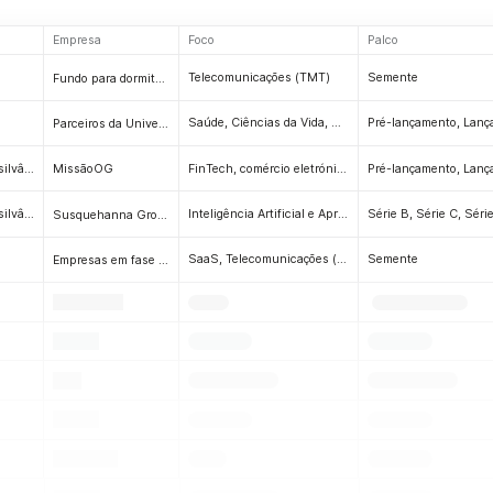
Empresa
Foco
Palco
Telecomunicações (TMT)
Semente
Fundo para dormitórios
Saúde, Ciências da Vida, SaaS
Parceiros da Universidade de Osage
Filadélfia, Pensilvânia
FinTech, comércio eletrónico, B2B, serviços profissionais, gestão de riscos, SaaS, software
MissãoOG
Filadélfia, Pensilvânia
Inteligência Artificial e Aprendizagem Automática (IA/AA), Big Data e Análise de Dados, Ferramentas de Desenvolvimento, PropTech, Software, Publicidade (AdTech), FinTech, Tecnologia da Informação, Comércio Eletrónico, Fabricação, Mercado, Automação de Vendas, Bens de Consumo, Desporto, Aplicações, Marketing (MarTech), Internet de Consumo, Internet
Série B, Série C, Séri
Susquehanna Growth Equity
SaaS, Telecomunicações (TMT)
Semente
Empresas em fase inicial
.
.
.
.
.
.
.
.
.
.
.
.
.
.
.