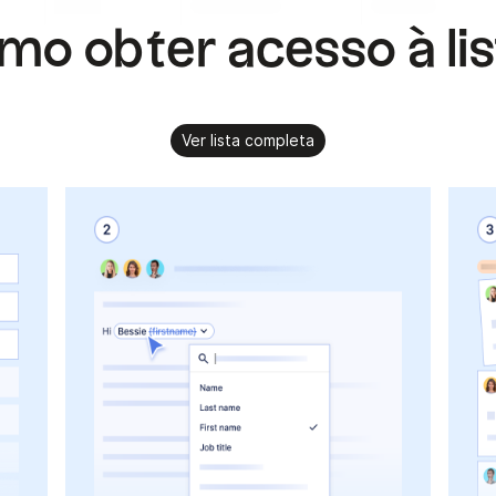
.
.
.
o obter acesso à li
Ver lista completa