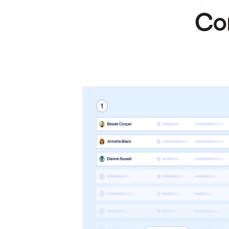
.
.
Com