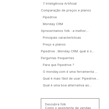
7. Inteligência Artificial
Comparação de preços e planos
Pipedrive
Monday CRM
Apresentamos folk : a melhor
alternativa ao Pipedrive ao Monday
Principais características
CRM
Preço e planos
Pipedrive . Monday CRM: qual é o
veredicto?
Perguntas frequentes
Para que Pipedrive ?
O monday.com é uma ferramenta de
CRM ou de gestão de projetos?
Qual é mais fácil de usar: Pipedrive
Monday CRM?
Qual é uma boa alternativa ao
Pipedrive ao Monday CRM?
Descubra folk
Como o assistente de vendas