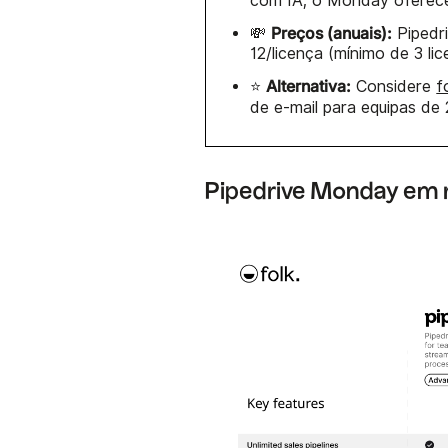
com IA; o Monday oferece
Preços (anuais):
💸
Pipedri
12/licença (mínimo de 3 lic
Alternativa:
⭐
Considere
f
de e-mail para equipas de
Pipedrive Monday em