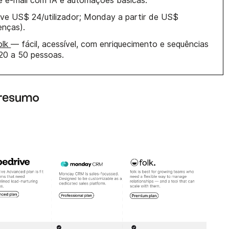
 e-mail com IA e automações básicas.
ve US$ 24/utilizador; Monday a partir de US$
enças).
olk
— fácil, acessível, com enriquecimento e sequências
 20 a 50 pessoas.
 resumo