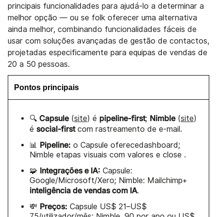
principais funcionalidades para ajudá-lo a determinar a
melhor opção — ou se folk oferecer uma alternativa
ainda melhor, combinando funcionalidades fáceis de
usar com soluções avançadas de gestão de contactos,
projetadas especificamente para equipas de vendas de
20 a 50 pessoas.
Pontos principais
Capsule
pipeline-first
Nimble
🔍
(
site
) é
;
(
site
)
social-first
é
com rastreamento de e-mail.
Pipeline:
📊
o Capsule oferecedashboard;
Nimble etapas visuais com valores e close .
Integrações e IA:
🧩
Capsule:
Google/Microsoft/Xero; Nimble: Mailchimp+
inteligência de vendas com IA
.
Preços:
💸
Capsule US$ 21–US$
75/utilizador/mês; Nimble ,90 por ano ou US$