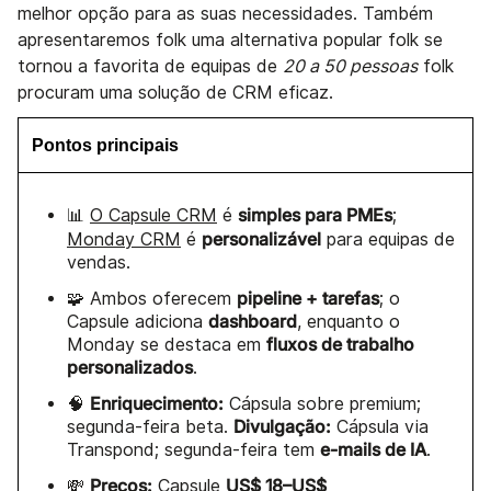
melhor opção para as suas necessidades. Também
apresentaremos folk uma alternativa popular folk se
tornou a favorita de equipas de
20 a 50 pessoas
folk
procuram uma solução de CRM eficaz.
Pontos principais
simples para PMEs
📊
O Capsule CRM
é
;
personalizável
Monday CRM
é
para equipas de
vendas.
pipeline + tarefas
🧩 Ambos oferecem
; o
dashboard
Capsule adiciona
, enquanto o
fluxos de trabalho
Monday se destaca em
personalizados
.
Enriquecimento:
🧠
Cápsula sobre premium;
Divulgação:
segunda-feira beta.
Cápsula via
e-mails de IA
Transpond; segunda-feira tem
.
Preços:
US$ 18–US$
💸
Capsule