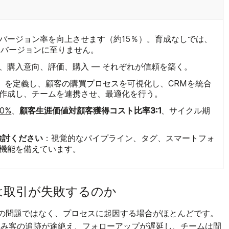
バージョン率を向上させます（約15％）。育成なしでは、
ンバージョンに至りません。
、購入意向、評価、購入 — それぞれが信頼を築く。
P）を定義し、顧客の購買プロセスを可視化し、CRMを統合
作成し、チームを連携させ、最適化を行う。
顧客生涯価値対顧客獲得コスト比率3:1
0%
、
、サイクル期
検討ください
：視覚的なパイプライン、タグ、スマートフォ
機能を備えています。
は取引が失敗するのか
のの問題ではなく、プロセスに起因する場合がほとんどです。
込み客の追跡が途絶え、フォローアップが遅延し、チームは間