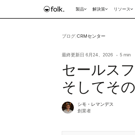
製品
解決策
リソース
ブログ
/
CRMセンター
最終更新日
6月24、2026
5 min
•
セールス
そしてそ
シモ・レマンデス
創業者