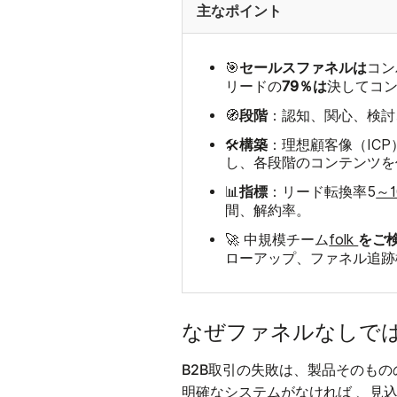
主なポイント
セールスファネルは
🎯
コン
79％は
リードの
決してコ
段階
🧭
：認知、関心、検討
構築
🛠️
：理想顧客像（IC
し、各段階のコンテンツを
指標
📊
：リード転換率5
～1
間、解約率。
をご
🚀 中規模チーム
folk
ローアップ、ファネル追跡
なぜファネルなしで
B2B取引の失敗は、製品そのも
がなければ
明確なシステム
、見