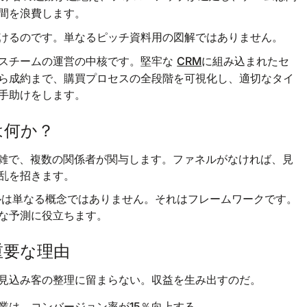
。
間を浪費します
けるのです。単なるピッチ資料用の図解ではありません。
CRM
に組み込まれたセ
スチームの運営の中核です。堅牢な
ら成約まで、購買プロセスの全段階を可視化し、適切なタイ
手助けをします。
は何か？
複雑で、複数の関係者が関与します。ファネルがなければ、見
乱を招きます。
ネルは単なる概念ではありません。それはフレームワークです。
な予測に役立ちます。
重要な理由
見込み客の整理に留まらない。収益を生み出すのだ。
コンバージョン率が15％向上する
業は、