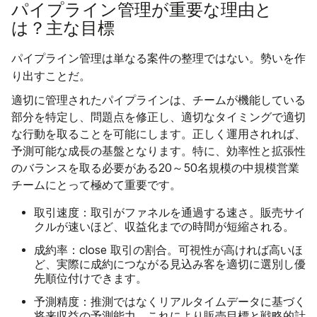
パイプライン管理が重要な理由と
は？主な目標
勢いを作
パイプライン管理は単なる案件の整理ではない。
り出すことだ
。
適切に管理されたパイプラインは、チームが機能している
部分を特定し、問題点を修正し、適切なタイミングで適切
な行動を取ることを可能にします。正しく運用されれば、
予測可能な成長の基盤となります。特に、効率性と拡張性
のバランスを取る必要がある20～50名規模の中規模営業
チームにとって極めて重要です。
取引速度
：取引がファネルを通過する速さ。販売サイ
クルが速いほど、収益化までの時間が短縮される。
成約率
：close 取引の割合。可視性が高ければ高いほ
ど、実際に成約につながる見込み客を適切に選別し優
先順位付けできます。
予測精度
：推測ではなくリアルタイムデータに基づく
将来収益の予測能力。これにより販売目標と戦略的計