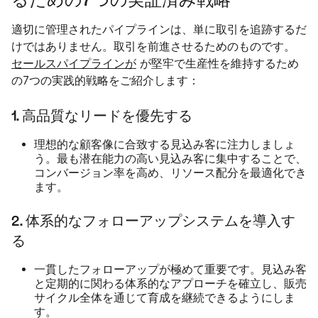
るための7つの実証済み戦略
適切に管理されたパイプラインは、単に取引を追跡するだ
けではありません。取引を前進させるためのものです。
セールスパイプラインが
が堅牢で生産性を維持するため
の7つの実践的戦略をご紹介します：
1. 高品質なリードを優先する
理想的な顧客像に合致する見込み客に注力しましょ
う。最も潜在能力の高い見込み客に集中することで、
コンバージョン率を高め、リソース配分を最適化でき
ます。
2. 体系的なフォローアップシステムを導入す
る
一貫したフォローアップが極めて重要です。見込み客
と定期的に関わる体系的なアプローチを確立し、販売
サイクル全体を通じて育成を継続できるようにしま
す。