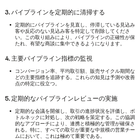
3. パイプラインを定期的に清掃する
定期的にパイプラインを見直し、停滞している見込み
客や反応のない見込み客を特定して削除してくださ
い。この取り組みにより、パイプラインの正確性が保
たれ、有望な商談に集中できるようになります。
4. 主要パイプライン指標の監視
コンバージョン率、平均取引額、販売サイクル期間な
どの主要指標を追跡する。これらの知見は予測や改善
点の特定に役立つ。
5. 定期的なパイプラインレビューの実施
定期的な会議を開催し、取引の進捗状況を評価し、ボ
トルネックに対処し、次の戦略を策定する。この協調
的なアプローチにより、連携と積極的な管理が確保さ
れる。特に、すべての取引が重要な中規模の営業チー
ムにおいて、これは極めて重要である。