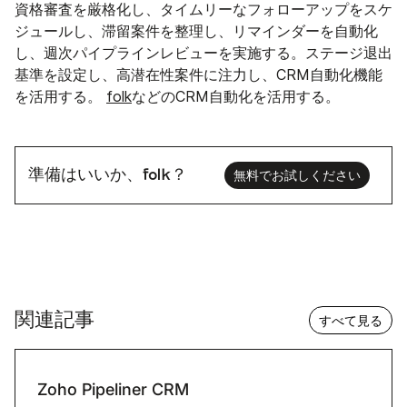
資格審査を厳格化し、タイムリーなフォローアップをスケ
ジュールし、滞留案件を整理し、リマインダーを自動化
し、週次パイプラインレビューを実施する。ステージ退出
基準を設定し、高潜在性案件に注力し、CRM自動化機能
を活用する。
folk
などのCRM自動化を活用する。
準備はいいか、folk？
無料でお試しください
関連記事
すべて見る
Zoho Pipeliner CRM