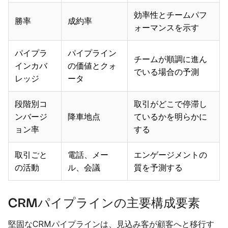
効率性とチームパフ
勝率
成約率
ォーマンスを示す
パイプラ
パイプライン
チームが順調に進ん
インカバ
の価値とクォ
でいる場合の予測
レッジ
ータ
段階別コ
取引がどこで停滞し
ンバージ
降車地点
ているかを明らかに
ョン率
する
取引ごと
電話、メー
エンゲージメントの
の活動
ル、会議
質を予測する
CRMパイプラインの主要構成要素
堅固なCRMパイプラインは、見込み客が顧客へと移行す