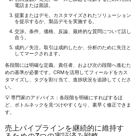
電話または面談。
提案またはデモ。
カスタマイズされたソリューション
を提示するか、製品デモを実施する。
交渉。
条件、価格、反論、最終的な質問について話し
合う。
成約／失注。
取引は成約したか、分析のために失注と
してマークされます。
各段階には明確な定義、責任者、および次の段階へ進むた
めの基準が必要です。CRMを活用してフィールドをカス
タマイズし、タグを割り当て、進捗状況を追跡してくださ
い。
💡 専門家のアドバイス
：各段階を明確にすればするほ
ど、ボトルネックを見つけやすくなり、素早く修正できま
す。
売上パイプラインを継続的に維持す