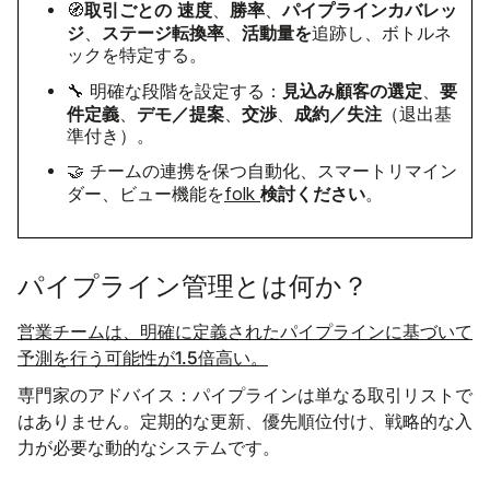
取引ごとの
速度
勝率
パイプラインカバレッ
🧭
、
、
ジ
ステージ転換率
活動量を
、
、
追跡し、ボトルネ
ックを特定する。
見込み顧客の選定
要
🔧 明確な段階を設定する：
、
件定義
デモ／提案
交渉
成約／失注
、
、
、
（退出基
準付き）。
🤝 チームの連携を保つ自動化、スマートリマイン
検討ください
ダー、ビュー機能を
folk
。
パイプライン管理とは何か？
営業チームは、明確に定義されたパイプラインに基づいて
可能性が1.5倍高い
予測を行う
。
専門家のアドバイス：パイプラインは単なる取引リストで
はありません。定期的な更新、優先順位付け、戦略的な入
力が必要な動的なシステムです。