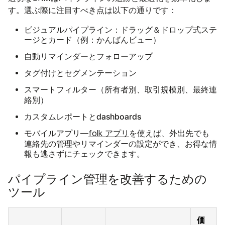
す。選ぶ際に注目すべき点は以下の通りです：
ビジュアルパイプライン
：ドラッグ＆ドロップ式ステ
ージとカード（例：かんばんビュー）
自動リマインダーとフォローアップ
タグ付けとセグメンテーション
スマートフィルター（所有者別、取引規模別、最終連
絡別）
カスタムレポートとdashboards
モバイルアプリ
—
folk アプリ
を使えば、外出先でも
連絡先の管理やリマインダーの設定ができ、お得な情
報も逃さずにチェックできます。
パイプライン管理を改善するための
ツール
価