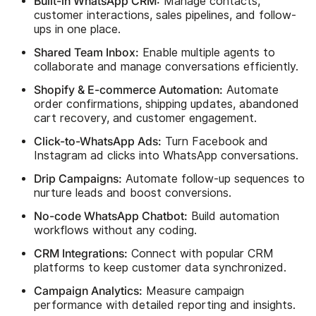
Built-in WhatsApp CRM:
Manage contacts,
customer interactions, sales pipelines, and follow-
ups in one place.
Shared Team Inbox:
Enable multiple agents to
collaborate and manage conversations efficiently.
Shopify & E-commerce Automation:
Automate
order confirmations, shipping updates, abandoned
cart recovery, and customer engagement.
Click-to-WhatsApp Ads:
Turn Facebook and
Instagram ad clicks into WhatsApp conversations.
Drip Campaigns:
Automate follow-up sequences to
nurture leads and boost conversions.
No-code WhatsApp Chatbot:
Build automation
workflows without any coding.
CRM Integrations:
Connect with popular CRM
platforms to keep customer data synchronized.
Campaign Analytics:
Measure campaign
performance with detailed reporting and insights.