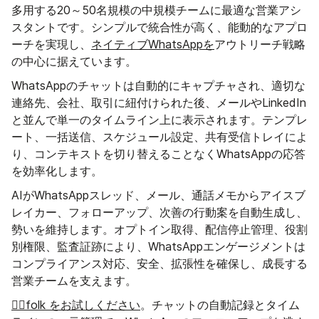
多用する20～50名規模の中規模チームに最適な営業アシ
スタントです。シンプルで統合性が高く、能動的なアプロ
ーチを実現し、
ネイティブWhatsAppを
アウトリーチ戦略
の中心に据えています。
WhatsAppのチャットは自動的にキャプチャされ、適切な
連絡先、会社、取引に紐付けられた後、メールやLinkedIn
と並んで単一のタイムライン上に表示されます。テンプレ
ート、一括送信、スケジュール設定、共有受信トレイによ
り、コンテキストを切り替えることなくWhatsAppの応答
を効率化します。
AIがWhatsAppスレッド、メール、通話メモからアイスブ
レイカー、フォローアップ、次善の行動案を自動生成し、
勢いを維持します。オプトイン取得、配信停止管理、役割
別権限、監査証跡により、WhatsAppエンゲージメントは
コンプライアンス対応、安全、拡張性を確保し、成長する
営業チームを支えます。
👉🏼folk をお試しください
。チャットの自動記録とタイム