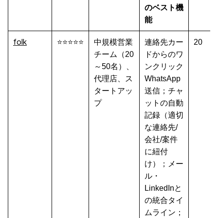
のベスト機
能
folk
⭐⭐⭐⭐⭐
中規模営業
連絡先カー
20
チーム（20
ドからのワ
～50名）、
ンクリック
代理店、ス
WhatsApp
タートアッ
送信；チャ
プ
ットの自動
記録（適切
な連絡先/
会社/案件
に紐付
け）；メー
ル・
LinkedInと
の統合タイ
ムライン；