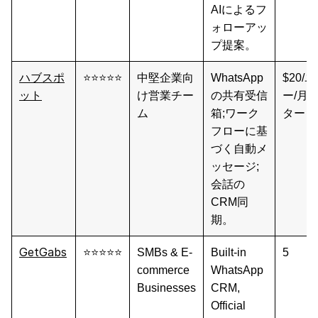
AIによるフ
ォローアッ
プ提案。
ハブスポ
⭐⭐⭐⭐⭐
中堅企業向
WhatsApp
$20/
ット
け営業チー
の共有受信
ー/月
ム
箱;ワーク
タータ
フローに基
づく自動メ
ッセージ;
会話の
CRM同
期。
GetGabs
⭐⭐⭐⭐⭐
SMBs & E-
Built-in
5
commerce
WhatsApp
Businesses
CRM,
Official