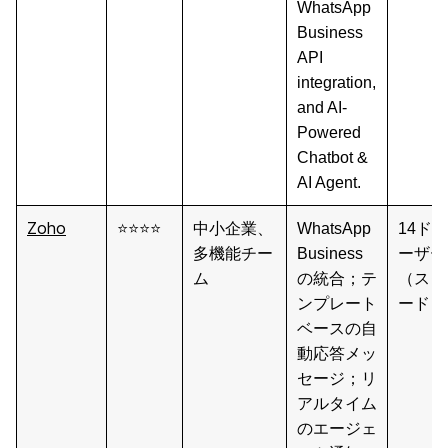
WhatsApp
Business
API
integration,
and AI-
Powered
Chatbot &
AI Agent.
Zoho
⭐⭐⭐⭐
中小企業、
WhatsApp
14ドル
多機能チー
Business
ーザー
ム
の統合；テ
（スタ
ンプレート
ード）
ベースの自
動応答メッ
セージ；リ
アルタイム
のエージェ