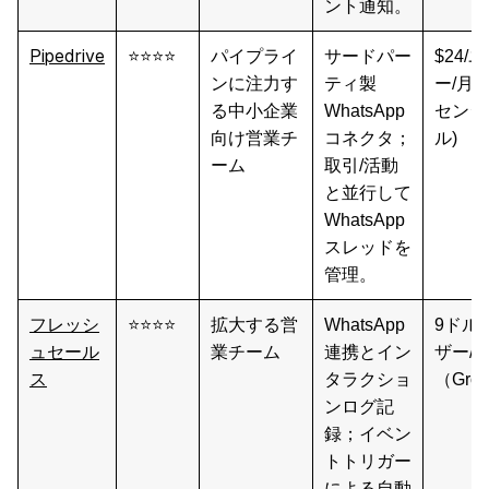
ント通知。
Pipedrive
⭐⭐⭐⭐
パイプライ
サードパー
$24/
ンに注力す
ティ製
ー/月 
る中小企業
WhatsApp
センシ
向け営業チ
コネクタ；
ル)
ーム
取引/活動
と並行して
WhatsApp
スレッドを
管理。
フレッシ
⭐⭐⭐⭐
拡大する営
WhatsApp
9ドル
ュセール
業チーム
連携とイン
ザー/
ス
タラクショ
（Gro
ンログ記
録；イベン
トトリガー
による自動