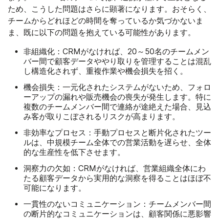
ため、こうした問題はさらに顕著になります。おそらく、
チームからどれほどの時間を奪っているか気づかないま
ま、既に以下の問題を抱えている可能性があります。
非組織化：
CRMがなければ、20～50名のチームメン
バー間で顧客データややり取りを管理することは混乱
し構造化されず、重複作業や機会損失を招く。
機会損失：
一元化されたシステムがないため、フォロ
ーアップの漏れや販売機会の喪失が発生します。特に
複数のチームメンバー間で連絡が途絶えた場合、見込
み客が取りこぼされるリスクが高まります。
非効率なプロセス：
手動プロセスと断片化されたツー
ルは、中規模チーム全体での営業活動を遅らせ、全体
的な生産性を低下させます。
洞察力の欠如：
CRMがなければ、営業組織全体にわ
たる顧客データから実用的な洞察を得ることはほぼ不
可能になります。
一貫性のないコミュニケーション：
チームメンバー間
の断片的なコミュニケーションは、顧客関係に悪影響