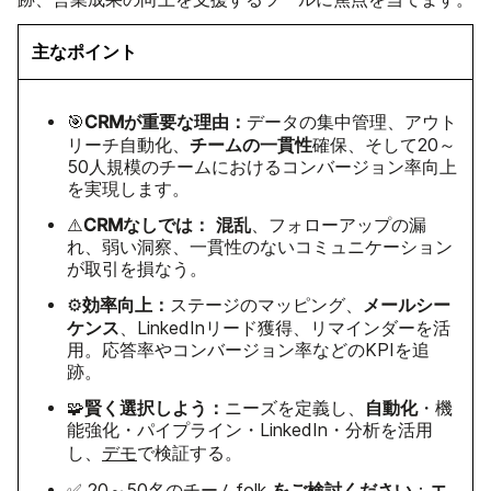
主なポイント
CRMが重要な理由：
🎯
データの集中管理、アウト
チームの一貫性
リーチ自動化、
確保、そして20～
50人規模のチームにおけるコンバージョン率向上
を実現します。
CRMなしでは：
混乱
⚠️
、フォローアップの漏
れ、弱い洞察、一貫性のないコミュニケーション
が取引を損なう。
効率向上：
メールシー
⚙️
ステージのマッピング、
ケンス
、LinkedInリード獲得、リマインダーを活
用。応答率やコンバージョン率などのKPIを追
跡。
賢く選択しよう：
自動化
🧩
ニーズを定義し、
・機
能強化・パイプライン・LinkedIn・分析を活用
し、
デモ
で検証する。
をご検討ください
エ
✅ 20～50名のチーム
folk
：