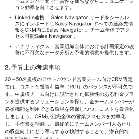
ームメンバー間で一貫性を保ちながらコミュニケーシ
ョン効率を向上させます。
LinkedIn連携：
Sales Navigator リードをシームレ
スにインポートしSales Navigator すべての連絡先情
報をCRM内にSales Navigator 。チーム全体でアク
セス可能Sales Navigator 。
アナリティクス：
営業組織全体における計画策定の改
善に不可欠なデータ分析と予測的洞察を提供します。
2. 予算上の考慮事項
20～50名規模のアウトバウンド営業チーム向けCRM選定
では、コストと投資利益率（ROI）のバランスが不可欠で
す。中規模チーム向けに設計された拡張性のある料金プラ
ンを提供するソリューションを探し、全チームメンバーが
必須機能を利用できる環境を確保しつつ、コストを最適化
しましょう。CRMが組織全体の営業プロセスを効率化
し、手作業を削減し、最終的にチームメンバー1人あたり
の収益向上にどう寄与するか検討することで、潜在的な
ROIを評価してください。