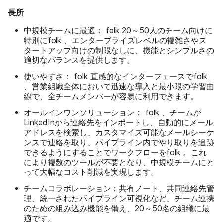
長所
中規模チームに最適：
folk 20～50人のチーム向けに
特別にfolk 、エンタープライズレベルの複雑さやス
タートアップ向けの制限なしに、機能とシンプルさの
適切なバランスを提供します。
使いやすさ：
folk 直感的なインターフェースでfolk
、営業組織全体において迅速な導入と最小限の学習曲
線で、全チームメンバーが容易に利用できます。
オールインワンソリューション：
folk 、チームが
LinkedInから連絡先をインポートし、自動的にメール
アドレスを検索し、カスタマイズ可能なメールシーケ
ンスで連絡を取り、パイプライン内でやり取りを追跡
できるようにすることでワークフローをfolk 。これ
により複数のツールが不要となり、中規模チームにと
って大幅なコスト削減を実現します。
チームコラボレーション：
共有ノート、共同連絡先管
理、統一されたパイプライン可視化など、チーム連携
のための組み込み機能を備え、20～50名の組織に最
適です。