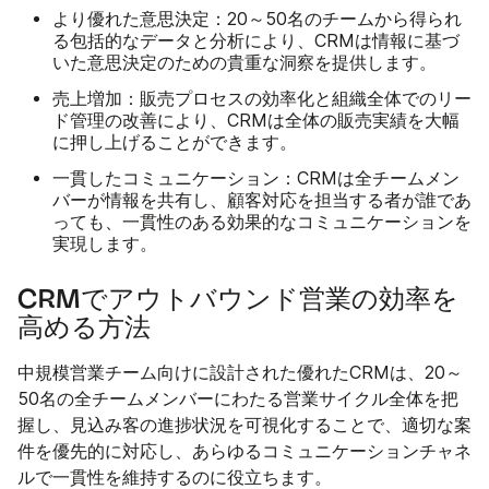
より優れた意思決定：
20～50名のチームから得られ
る包括的なデータと分析により、CRMは情報に基づ
いた意思決定のための貴重な洞察を提供します。
売上増加：
販売プロセスの効率化と組織全体でのリー
ド管理の改善により、CRMは全体の販売実績を大幅
に押し上げることができます。
一貫したコミュニケーション：
CRMは全チームメン
バーが情報を共有し、顧客対応を担当する者が誰であ
っても、一貫性のある効果的なコミュニケーションを
実現します。
CRMでアウトバウンド営業の効率を
高める方法
中規模営業チーム向けに設計された優れたCRMは、20～
50名の全チームメンバーにわたる営業サイクル全体を把
握し、見込み客の進捗状況を可視化することで、適切な案
件を優先的に対応し、あらゆるコミュニケーションチャネ
ルで一貫性を維持するのに役立ちます。