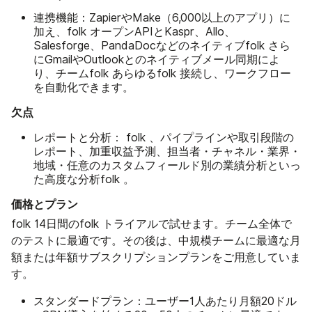
連携機能：
ZapierやMake（6,000以上のアプリ）に
加え、folk オープンAPIとKaspr、Allo、
Salesforge、PandaDocなどのネイティブfolk さら
にGmailやOutlookとのネイティブメール同期によ
り、チームfolk あらゆるfolk 接続し、ワークフロー
を自動化できます。
欠点
レポートと分析：
folk 、パイプラインや取引段階の
レポート、加重収益予測、担当者・チャネル・業界・
地域・任意のカスタムフィールド別の業績分析といっ
た高度な分析folk 。
価格とプラン
folk 14日間のfolk トライアルで試せます。チーム全体で
のテストに最適です。その後は、中規模チームに最適な月
額または年額サブスクリプションプランをご用意していま
す。
スタンダードプラン：
ユーザー1人あたり月額20ドル