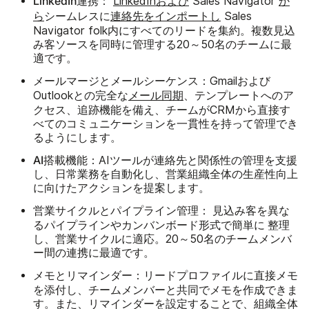
LinkedIn連携：
LinkedInおよび
Sales Navigator
か
ら
シームレスに
連絡先をインポートし
Sales
Navigator folk内にすべてのリードを集約。複数見込
み客ソースを同時に管理する20～50名のチームに最
適です。
メールマージとメールシーケンス：
Gmailおよび
Outlookとの完全な
メール同期
、テンプレートへのア
クセス、追跡機能を備え、チームがCRMから直接す
べてのコミュニケーションを一貫性を持って管理でき
るようにします。
AI搭載機能：
AIツールが連絡先と関係性の管理を支援
し、日常業務を自動化し、営業組織全体の生産性向上
に向けたアクションを提案します。
営業サイクルとパイプライン管理：
見込み客を異な
簡単に
るパイプラインやカンバンボード形式で
整理
し、営業サイクルに適応。20～50名のチームメンバ
ー間の連携に最適です。
メモとリマインダー：
リードプロファイルに直接メモ
を添付し
、チームメンバーと共同でメモを作成できま
す。また、リマインダーを設定することで、組織全体