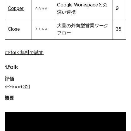
Google Workspaceとの
Copper
⭐⭐⭐⭐
9
深い連携
大量の外向型営業ワーク
Close
⭐⭐⭐⭐
35
フロー
👉folk 無料で試す
1.folk
評価
⭐⭐⭐⭐⭐(
G2
)
概要