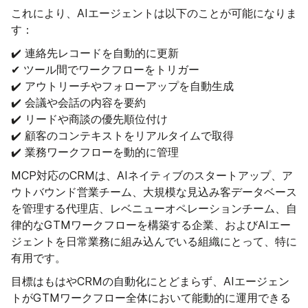
これにより、AIエージェントは以下のことが可能になりま
す：
✔️ 連絡先レコードを自動的に更新
✔ ツール間でワークフローをトリガー
✔️ アウトリーチやフォローアップを自動生成
✔️ 会議や会話の内容を要約
✔️ リードや商談の優先順位付け
✔️ 顧客のコンテキストをリアルタイムで取得
✔️ 業務ワークフローを動的に管理
MCP対応のCRMは、AIネイティブのスタートアップ、ア
ウトバウンド営業チーム、大規模な見込み客データベース
を管理する代理店、レベニューオペレーションチーム、自
律的なGTMワークフローを構築する企業、およびAIエー
ジェントを日常業務に組み込んでいる組織にとって、特に
有用です。
目標はもはやCRMの自動化にとどまらず、AIエージェン
トがGTMワークフロー全体において能動的に運用できる