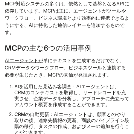
MCP対応システムの多くは、依然として基盤となるAPIに
依存しています。MCPは主に、エージェントがツールや
ワークフロー、ビジネス環境とより効率的に連携できるよ
うにする、AIに特化した通信レイヤーを追加するもので
す。
MCPの主な6つの活用事例
AIエージェントが
単にテキストを生成するだけでなく、
CRMデータやワークフロー、ビジネスツールと連携する
必要が生じたとき、MCPの真価が発揮されます。
AIを活用した見込み客調査
：AIエージェントは、
CRMのコンテキストを取得し、リードレコードを充
実させ、企業データを分析し、アプローチに先立って
アカウント概要を作成することができます。
CRMの自動更新
：AIエージェントは、顧客とのやり
取りの後、連絡先情報の更新、商談のパイプライン段
階の移行、タスクの作成、およびメモの追加を行うこ
とができます。