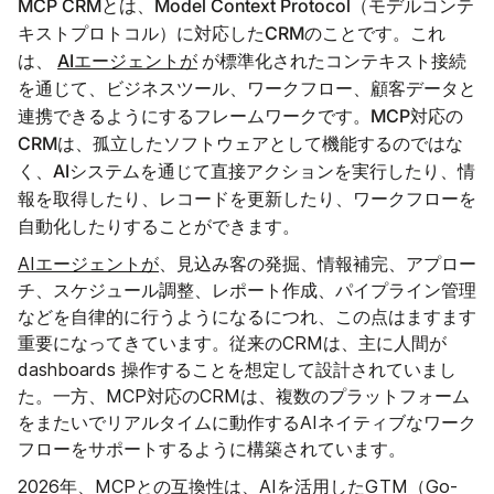
MCP CRMとは、Model Context Protocol（モデルコンテ
キストプロトコル）に対応したCRMのことです。これ
は、
AIエージェントが
が標準化されたコンテキスト接続
を通じて、ビジネスツール、ワークフロー、顧客データと
連携できるようにするフレームワークです。MCP対応の
CRMは、孤立したソフトウェアとして機能するのではな
く、AIシステムを通じて直接アクションを実行したり、情
報を取得したり、レコードを更新したり、ワークフローを
自動化したりすることができます。
AIエージェントが
、見込み客の発掘、情報補完、アプロー
チ、スケジュール調整、レポート作成、パイプライン管理
などを自律的に行うようになるにつれ、この点はますます
重要になってきています。従来のCRMは、主に人間が
dashboards 操作することを想定して設計されていまし
た。一方、MCP対応のCRMは、複数のプラットフォーム
をまたいでリアルタイムに動作するAIネイティブなワーク
フローをサポートするように構築されています。
2026年、MCPとの互換性は、AIを活用したGTM（Go-