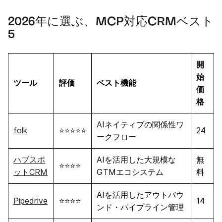
2026年に選ぶ、MCP対応CRMベスト
5
開
始
ツール
評価
ベスト機能
価
格
AIネイティブの関係性ワ
folk
⭐⭐⭐⭐⭐
24
ークフロー
ハブスポ
AIを活用した大規模な
無
⭐⭐⭐⭐
ットCRM
GTMエコシステム
料
AIを活用したアウトバウ
Pipedrive
⭐⭐⭐⭐
14
ンド・パイプライン管理