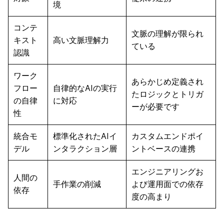
境
コンテ
文脈の理解が限られ
キスト
高い文脈理解力
ている
認識
ワーク
あらかじめ定義され
フロー
自律的なAIの実行
たロジックとトリガ
の自律
に対応
ーが必要です
性
統合モ
標準化されたAIイ
カスタムエンドポイ
デル
ンタラクション層
ントベースの連携
エンジニアリングお
人間の
手作業の削減
よび運用面での依存
依存
度の高まり