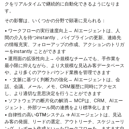
クをリアルタイムで継続的に自動化できるようになりま
す。
その影響は、いくつかの分野で顕著に見られる：
• ワークフローの実行速度向上
→ AIエージェントは、人
間の介入を待つinstantly 、パイプラインの更新、連絡先
の情報充実、フォローアップの作成、アクションのトリガ
ーをinstantly ことができます
• 運用面の拡張性向上
→ 小規模なチームでも、手作業を
最小限に抑えながら、より大規模な見込み客データベース
や、より多くのアウトバウンド業務を管理できます
• ・文脈に基づく判断力の強化
→ AIエージェントは、会
話、会議、メール、メモ、CRM履歴に同時にアクセス
し、より適切な意思決定を行うことができます
• ソフトウェアの断片化の解消
→ MCPは、CRM、AIエー
ジェント、外部ツール間の連携をより標準化します
• 自律性の高いGTMシステム →
AIエージェントは、見込
み客の発掘、リードの選定、アウトリーチ、スケジューリ
ング、レポート作成といったワークフローを、ますます自