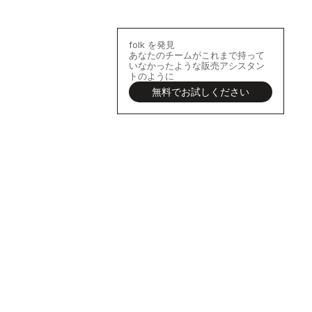
らですか？
folk を発見
あなたのチームがこれまで持って
いなかったような販売アシスタン
トのように
無料でお試しください