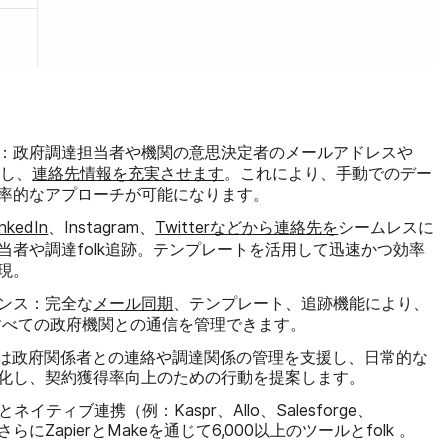
：
政府調達担当者や機関の意思決定者のメールアドレスや
出し、
連絡先情報を充実させます
。これにより、手動でのデー
率的なアプローチが可能になります。
inkedIn
、Instagram、
Twitterなどから連絡先を
シームレスに
当者や調達folk追跡。テンプレートを活用して迅速かつ効率
現。
ンス：
完全な
メール同期
、テンプレート、追跡機能により、
すべての政府機関との通信を管理できます。
ルは政府関係者との連絡や調達関係の管理を支援し、日常的な
化し、契約獲得率向上のための行動を提案します。
Iとネイティブ連携（例：Kaspr、Allo、Salesforge、
、さらにZapierとMakeを通じて6,000以上のツールとfolk 。