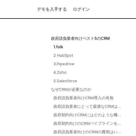
デモを入手する
ログイン
政府請負業者向けベスト5のCRM
1.folk
2 HubSpot
3.Pipedrive
4.Zoho
5.Salesforce
なぜCRMが必要なのか
政府請負業者向けCRM導入の有無
政府請負業者にとって最適なCRMは何
ですか？
政府契約向けCRMにはどのような機能
が必要か？
政府契約向けのCRMパイプラインをど
のように設定しますか？
政府請負業者向けのCRMの費用はいく