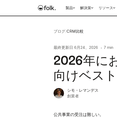
製品
解決策
リソース
ブログ
/
CRM比較
最終更新日
6月24、2026
7 min
•
2026年
向けベスト
シモ・レマンデス
創業者
公共事業の受注は難しい。