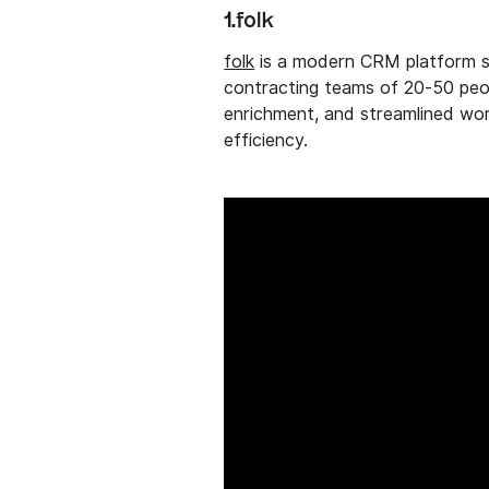
1.folk
folk
is a modern CRM platform sp
contracting teams of 20-50 peop
enrichment, and streamlined wo
efficiency.