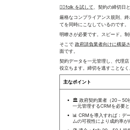
👉🏼folk を試して
、契約の締切日
厳格なコンプライアンス規則、終
てを同時に
こなしているのです。
明瞭さが必要です。スピード。制
政府請負業者向けに構築さ
そこで
面です。
契約データを一元管理し、代理店
役立ちます。締切を逃すことなく
主なポイント
🏛️ 政府契約業者（20
一元管理するCRMを必要
📊 CRMを導入すれば：
ムの可視性により成約率が