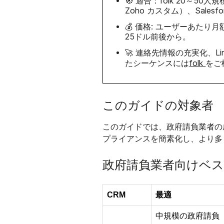
🧭 適合：folk 20～50人
Zoho カスタム）、Sales
💰 価格: ユーザーあたり
25ドル前後から。
🚀 連絡先情報の充実化、L
たシーケンスには
folk
をご
このガイドの対象者
政府請負業者の
このガイドでは、
プライアンスを簡素化し、より多
政府請負業者向けベス
CRM
最適
中規模の政府請負