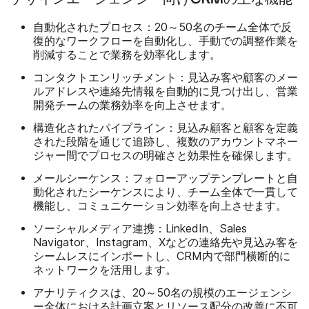
自動化されたプロセス：
20～50名のチーム全体で反
復的なワークフローを自動化し、手動での調整作業を
削減することで業務を効率化します。
コンタクトエンリッチメント：
見込み客や顧客のメー
ルアドレスや連絡先情報を自動的に見つけ出し、営業
開発チームの業務効率を向上させます。
構造化されたパイプライン：
見込み顧客と顧客を定義
された段階を通じて追跡し、複数のアカウントマネー
ジャー間でプロセスの明確さと効果性を確保します。
メールシーケンス：
フォローアップテンプレートと自
動化されたシーケンスにより、チーム全体で一貫して
機能し、コミュニケーション効率を向上させます。
ソーシャルメディア連携：
LinkedIn、Sales
Navigator、Instagram、Xなどの連絡先や見込み客を
シームレスにインポートし、CRM内で部門横断的に
ネットワークを活用します。
アナリティクスは
、20～50名の規模のエージェンシ
ー全体における計画立案とリソース配分の改善に不可