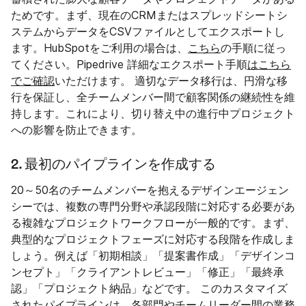
ためです。まず、現在のCRMまたはスプレッドシートシ
ステムからデータをCSVファイルとしてエクスポートし
ます。HubSpotをご利用の場合は、
こちら
の手順に従っ
てください。Pipedrive 詳細なエクスポート手順
はこちら
でご確認
いただけます。 適切なデータ移行は、円滑な移
行を保証し、全チームメンバー間で顧客関係の継続性を維
持します。これにより、切り替え中の進行中プロジェクト
への影響を防止できます。
2. 最初のパイプラインを作成する
20～50名のチームメンバーを抱えるデザインエージェン
シーでは、複数の専門分野や承認段階に対応する必要があ
る複雑なプロジェクトワークフローが一般的です。まず、
典型的なプロジェクトフェーズに対応する段階を作成しま
しょう。例えば「初期相談」「提案書作成」「デザインコ
ンセプト」「クライアントレビュー」「修正」「最終承
認」「プロジェクト納品」などです。 このカスタマイズ
されたパイプラインは、各部門やチームリーダー間の業務