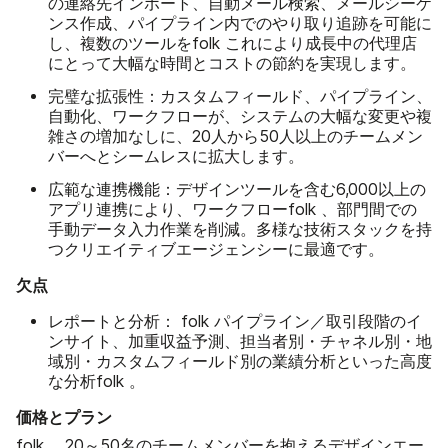
の連絡先インポート、自動メール検索、メールシーケ
ンス作成、パイプライン内でのやり取り追跡を可能に
し、複数のツールをfolk これにより成長中の代理店
にとって大幅な時間とコストの節約を実現します。
完璧な拡張性：
カスタムフィールド、パイプライン、
自動化、ワークフローが、システムの大幅な変更や複
雑さの増加なしに、20人から50人以上のチームメン
バーへとシームレスに拡大します。
広範な連携機能：
デザインツールを含む6,000以上の
アプリ連携により、ワークフローfolk 、部門間での
手動データ入力作業を削減。多様な技術スタックを持
つクリエイティブエージェンシーに最適です。
欠点
レポートと分析：
folk パイプライン／取引段階のイ
ンサイト、加重収益予測、担当者別・チャネル別・地
域別・カスタムフィールド別の業績分析といった高度
な分析folk 。
価格とプラン
folk 、20～50名のチームメンバーを抱えるデザインエー