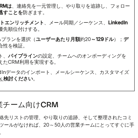
RMは
、連絡先を一元管理し、やり取りを追跡し、フォロー
逃すことを
防ぎます。
トエンリッチメント
LinkedIn
、メール同期／シーケンス、
優先順位付けする。
ユーザーあたり月額
～129ドル
デ
るプランを選択（
約20
）；
合性を検証。
パイプライン
ト、
の設定、チームへのオンボーディングを
えたCRM利用を実現する。
kedInデータのインポート、メールシーケンス、カスタマイズ
検討ください
lk
。
業チーム向けCRM
絡先リストの管理、やり取りの追跡、そして整理されたコミ
ツールがなければ、20～50人の営業チームにとってすぐに手
。