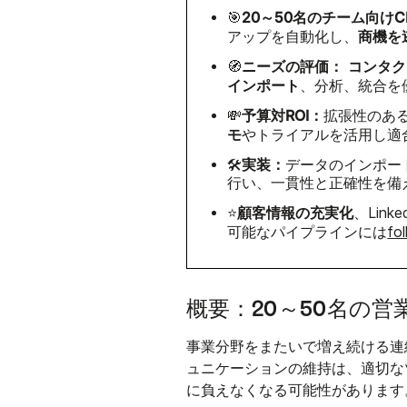
20～50名のチーム向けC
🎯
商機を
アップを自動化し、
ニーズの評価：
コンタク
🧭
インポート
、分析、統合を
予算対ROI：
💸
拡張性のあ
モ
やトライアルを活用し適
実装：
🛠️
データのインポー
行い、一貫性と正確性を備
顧客情報の充実化
⭐
、Lin
可能なパイプラインには
fo
概要：20～50名の営
事業分野をまたいで増え続ける連
ュニケーションの維持は、適切な
に負えなくなる可能性があります