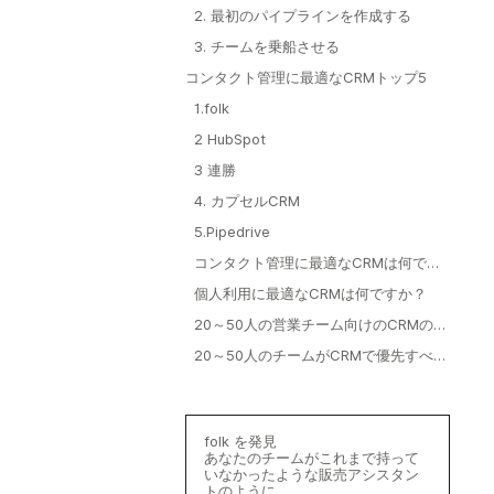
る
2. 最初のパイプラインを作成する
3. チームを乗船させる
コンタクト管理に最適なCRMトップ5
1.folk
2 HubSpot
3 連勝
4. カプセルCRM
5.Pipedrive
コンタクト管理に最適なCRMは何です
か？
個人利用に最適なCRMは何ですか？
20～50人の営業チーム向けのCRMの費
用はいくらですか？
20～50人のチームがCRMで優先すべき
機能は何ですか？
folk を発見
あなたのチームがこれまで持って
いなかったような販売アシスタン
トのように