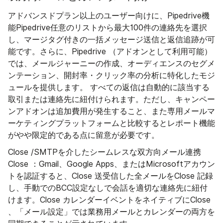
アドバンスドプラン以上のユーザー向けに、Pipedrive機
能Pipedrive任意のリストから最大100件の連絡先を選択
し、マージタグ付きの一括メッセージ送信と返信追跡が可
能です。さらに、Pipedrive （アドオンとして利用可能）
では、メールジャーニーの作成、オーディエンスのセグメ
ンテーション、開封率・クリック率の分析に特化したモジ
ュールを提供します。 すべての返信は自動的に該当する
取引または連絡先に紐付けられます。ただし、キャンペー
ンアドオンは追加費用が発生すること、また専用メールマ
ーケティングプラットフォームと比較するとレポート機能
がやや限定的である点に留意が必要です。
Close /SMTPを介したシームレスな双方向メール連携
Close ：Gmail、Google Apps、またはMicrosoftアカウン
トを認証すると、Close 送受信した全メールをClose 記録
し、手動でのBCC設定なしで会話を適切な連絡先に紐付
けます。Close カレンダーイベントをネイティブにClose
、「メール設定」では業務用メールとカレンダーの両方を