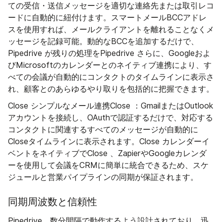
ての受信・送信メッセージを適切な連絡先または取引レコ
ードに自動的に紐付けます。スマートメールBCCアドレ
スを使用すれば、メールクライアントを離れることなくメ
ッセージを記録可能。動的なBCCを追加するだけで、
Pipedrive が残りの処理をPipedrive さらに、Googleおよ
びMicrosoftのカレンダーとのネイティブ連携により、す
べての会議が自動的にコンタクトのタイムラインに表示さ
れ、顧客とのあらゆるやり取りを包括的に把握できます。
Close シンプルなメール連携Close ：GmailまたはOutlook
アカウントを接続し、OAuthで認証するだけで、対応する
コンタクトに関連するすべてのメッセージが自動的に
Closeタイムラインに表示されます。Close カレンダーイ
ベントをネイティブでClose 、ZapierやGoogleカレンダ
ーを使用して会議をCRMに簡単に統合できるため、スケ
ジュールと営業パイプラインの同期が保証されます。
同期周波数と信頼性
Pipedrive、数分間隔で動作するよう設計されており、迅