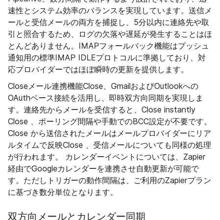
速性とシステム効率のバランスを実現しています。送信メ
ールと受信メールの両方を捕捉し、5分以内に連絡先や取
引と照合するため、ログの欠落や遅延が発生することはほ
とんどありません。IMAPフォールバック機能はプッシュ
通知用の標準IMAP IDLEプロトコルに準拠しており、対
応プロバイダーではほぼ瞬時の更新を提供します。
Closeメール連携機能Close、GmailおよびOutlookへの
OAuthベース接続を活用し、即時双方向同期を実現しま
す。連絡先からメールを受信すると、Close instantly
Close 、ポーリング間隔や手動でのBCC設定が不要です。
Close から送信されたメールはメールプロバイダーにリア
ルタイムで反映Close 、受信メールについても同様の処理
が行われます。 カレンダーイベントについては、Zapier
経由でGoogleカレンダーを連携させ自動更新が可能で
す。ただしトリガーの動作間隔は、ご利用のZapierプラン
に基づき数分単位となります。
双方向メールとカレンダー同期