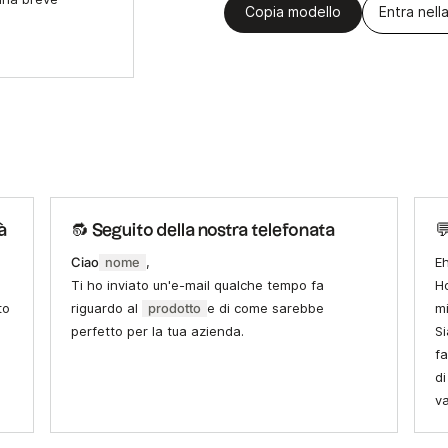
Copia modello
Entra nella
à
🔂 Seguito della nostra telefonata

Ciao
nome
,
E
Ti ho inviato un'e-mail qualche tempo fa
Ho
to
riguardo al
prodotto
e di come sarebbe
mi
perfetto per la tua azienda.
Si
fa
d
va