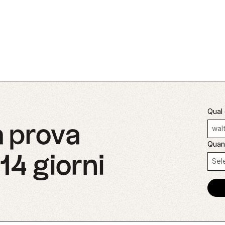
Qual 
ua prova
Quan
 14 giorni