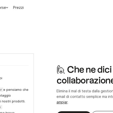
orse
Prezzi
🙋 Che ne dici
oi
collaborazion
er
e pensiamo che
Elimina il mal di testa dalla gest
ntaggio
email di contatto semplice ma int
 nostri prodotti.
ampjar
.
e
una breve