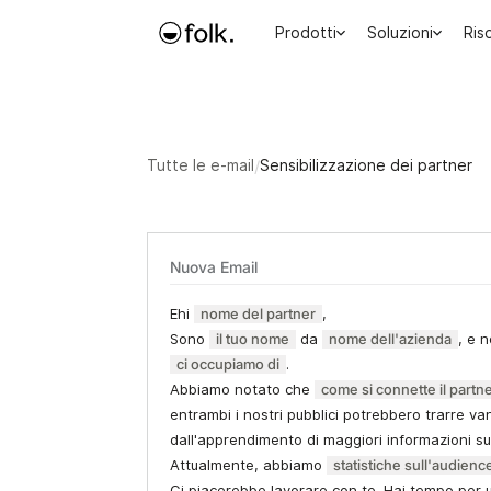
Prodotti
Soluzioni
Ris
Tutte le e-mail
/
Sensibilizzazione dei partner
Nuova Email
Ehi
nome del partner
,
Sono
il tuo nome
da
nome dell'azienda
, e n
ci occupiamo di
.
Abbiamo notato che
come si connette il partn
entrambi i nostri pubblici potrebbero trarre va
dall'apprendimento di maggiori informazioni sui
Attualmente, abbiamo
statistiche sull'audienc
Ci piacerebbe lavorare con te. Hai tempo per 