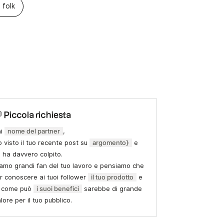
 folk
 Piccola richiesta
hi
nome del partner
,
 visto il tuo recente post su
argomento}
e
 ha davvero colpito.
amo grandi fan del tuo lavoro e pensiamo che
r conoscere ai tuoi follower
il tuo prodotto
e
i come può
i suoi benefici
sarebbe di grande
lore per il tuo pubblico.