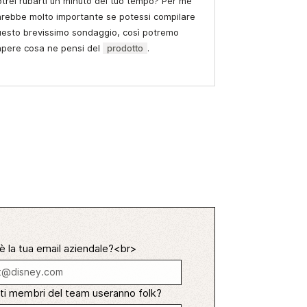
trei rubarti un minuto del tuo tempo? Per me
arebbe molto importante se potessi compilare
uesto brevissimo sondaggio, così potremo
apere cosa ne pensi del
prodotto
.
è la tua email aziendale?<br>
ti membri del team useranno folk?