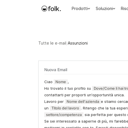
Prodotti
Soluzioni
Ris
Tutte le e-mail
/
Assunzioni
Nuova Email
Ciao
Nome
,
Ho trovato il tuo profilo su
Dove/Come li hai tr
contattarti per proporti un'opportunità unica.
Lavoro per
Nome dell'azienda
e stiamo cerc
un
Titolo del lavoro
. Ritengo che la tua esper
settore/competenza
sia perfetta per questo 
Se sei interessato a saperne di più, mi farebb
mettermi in contatto con te. Saresti disponibi