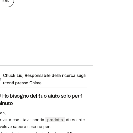
 folk
Chuck Liu, Responsabile della ricerca sugli
a
utenti presso Chime
 Ho bisogno del tuo aiuto solo per 1
inuto
iao,
o visto che stavi usando
prodotto
di recente
volevo sapere cosa ne pensi.