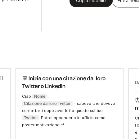
Copia modello
Entra nella
il
💬 Inizia con una citazione dal loro
D
Twitter o Linkedin
Ciao
Nome
,
⏰
Citazione dal loro Twitter
- sapevo che dovevo
m
contattarti dopo aver letto questo sul tuo
Twitter
. Potrei appenderlo in ufficio come
C
poster motivazionale!
H
e 