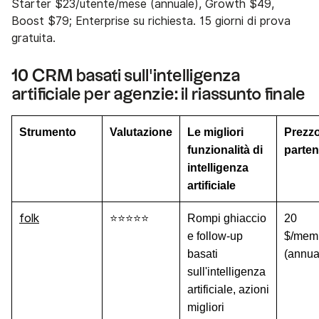
Starter $23/utente/mese (annuale), Growth $49,
Boost $79; Enterprise su richiesta. 15 giorni di prova
gratuita.
10 CRM basati sull'intelligenza
artificiale per agenzie: il riassunto finale
Strumento
Valutazione
Le migliori
Prezzo
funzionalità di
parte
intelligenza
artificiale
folk
⭐⭐⭐⭐⭐
Rompi ghiaccio
20
e follow-up
$/mem
basati
(annua
sull'intelligenza
artificiale, azioni
migliori