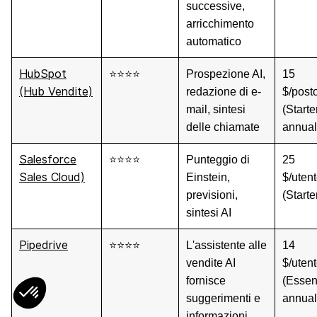
successive,
arricchimento
automatico
HubSpot
⭐⭐⭐⭐
Prospezione AI,
15
(Hub Vendite)
redazione di e-
$/post
mail, sintesi
(Starter
delle chiamate
annual
Salesforce
⭐⭐⭐⭐
Punteggio di
25
Sales Cloud)
Einstein,
$/uten
previsioni,
(Starte
sintesi AI
Pipedrive
⭐⭐⭐⭐
L'assistente alle
14
vendite AI
$/uten
fornisce
(Essent
suggerimenti e
annual
informazioni