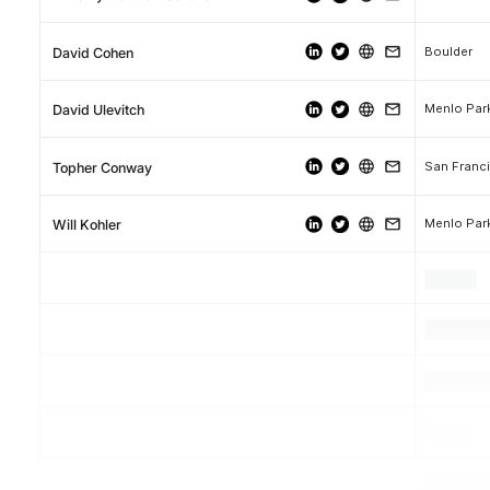
Boulder
David Cohen
Menlo Par
David Ulevitch
San Franc
Topher Conway
Menlo Park
Will Kohler
.
.
.
.
.
.
.